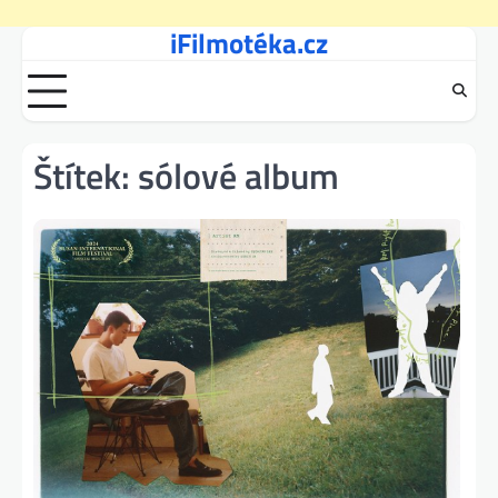
iFilmotéka.cz
Skip
to
content
Štítek:
sólové album