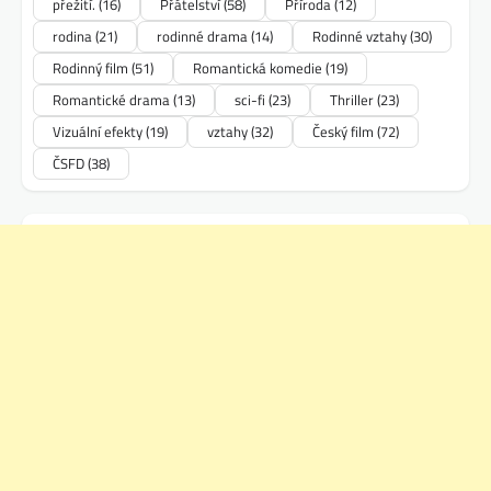
přežití.
(16)
Přátelství
(58)
Příroda
(12)
rodina
(21)
rodinné drama
(14)
Rodinné vztahy
(30)
Rodinný film
(51)
Romantická komedie
(19)
Romantické drama
(13)
sci-fi
(23)
Thriller
(23)
Vizuální efekty
(19)
vztahy
(32)
Český film
(72)
ČSFD
(38)