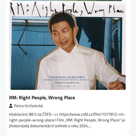
RM: Right People, Wrong Place
Petra Vrchotická
Hodnocení: 89 % na ČSFD ->> https://www.csfd.cz/film/1577812-rm-
right-people-wrong-place/ Film „RM: Right People, Wrong Place“ je
jihokorejský dokumentární snímek z roku 2024,…