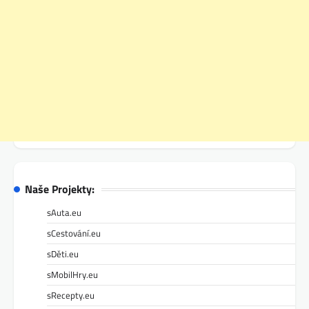
Naše Projekty:
sAuta.eu
sCestování.eu
sDěti.eu
sMobilHry.eu
sRecepty.eu