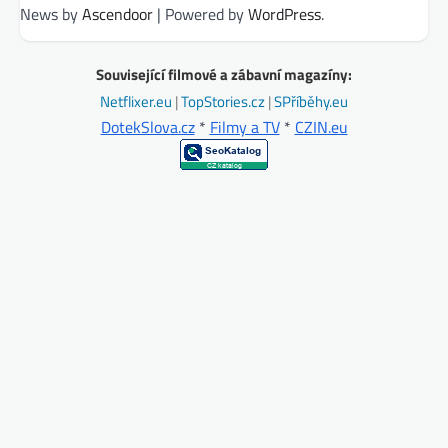
News by
Ascendoor
| Powered by
WordPress
.
Související filmové a zábavní magazíny:
Netflixer.eu
|
TopStories.cz
|
SPříběhy.eu
DotekSlova.cz
*
Filmy a TV
*
CZIN.eu