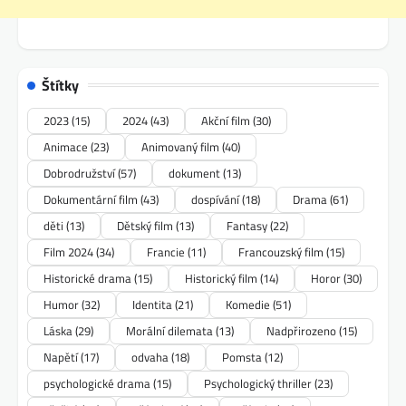
Štítky
2023
(15)
2024
(43)
Akční film
(30)
Animace
(23)
Animovaný film
(40)
Dobrodružství
(57)
dokument
(13)
Dokumentární film
(43)
dospívání
(18)
Drama
(61)
děti
(13)
Dětský film
(13)
Fantasy
(22)
Film 2024
(34)
Francie
(11)
Francouzský film
(15)
Historické drama
(15)
Historický film
(14)
Horor
(30)
Humor
(32)
Identita
(21)
Komedie
(51)
Láska
(29)
Morální dilemata
(13)
Nadpřirozeno
(15)
Napětí
(17)
odvaha
(18)
Pomsta
(12)
psychologické drama
(15)
Psychologický thriller
(23)