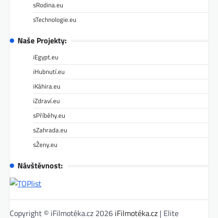
sRodina.eu
sTechnologie.eu
Naše Projekty:
iEgypt.eu
iHubnutí.eu
iKáhira.eu
iZdraví.eu
sPříběhy.eu
sZahrada.eu
sŽeny.eu
Návštěvnost:
Copyright © iFilmotéka.cz 2026
iFilmotéka.cz
| Elite