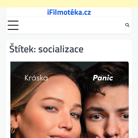
iFilmotéka.cz
Skip
to
content
Štítek:
socializace