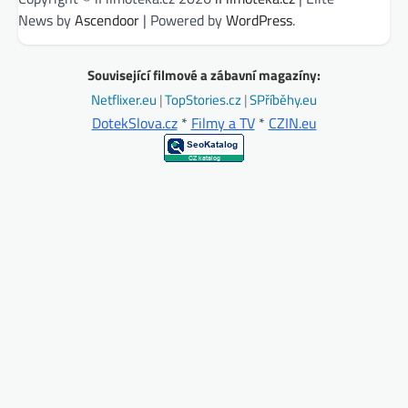
News by
Ascendoor
| Powered by
WordPress
.
Související filmové a zábavní magazíny:
Netflixer.eu
|
TopStories.cz
|
SPříběhy.eu
DotekSlova.cz
*
Filmy a TV
*
CZIN.eu