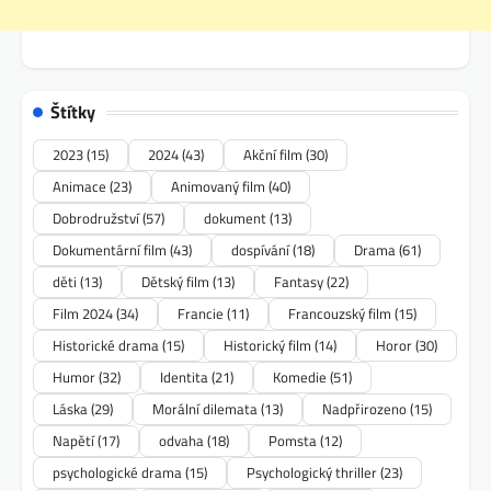
Štítky
2023
(15)
2024
(43)
Akční film
(30)
Animace
(23)
Animovaný film
(40)
Dobrodružství
(57)
dokument
(13)
Dokumentární film
(43)
dospívání
(18)
Drama
(61)
děti
(13)
Dětský film
(13)
Fantasy
(22)
Film 2024
(34)
Francie
(11)
Francouzský film
(15)
Historické drama
(15)
Historický film
(14)
Horor
(30)
Humor
(32)
Identita
(21)
Komedie
(51)
Láska
(29)
Morální dilemata
(13)
Nadpřirozeno
(15)
Napětí
(17)
odvaha
(18)
Pomsta
(12)
psychologické drama
(15)
Psychologický thriller
(23)