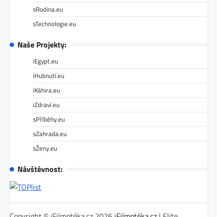
sRodina.eu
sTechnologie.eu
Naše Projekty:
iEgypt.eu
iHubnutí.eu
iKáhira.eu
iZdraví.eu
sPříběhy.eu
sZahrada.eu
sŽeny.eu
Návštěvnost:
Copyright © iFilmotéka.cz 2026
iFilmotéka.cz
| Elite