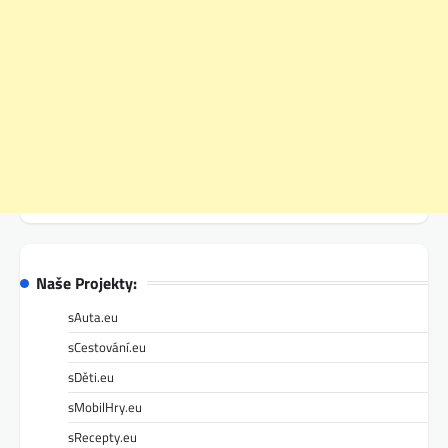
Naše Projekty:
sAuta.eu
sCestování.eu
sDěti.eu
sMobilHry.eu
sRecepty.eu