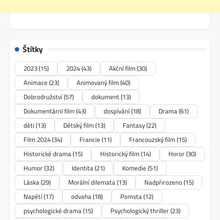
Štítky
2023
(15)
2024
(43)
Akční film
(30)
Animace
(23)
Animovaný film
(40)
Dobrodružství
(57)
dokument
(13)
Dokumentární film
(43)
dospívání
(18)
Drama
(61)
děti
(13)
Dětský film
(13)
Fantasy
(22)
Film 2024
(34)
Francie
(11)
Francouzský film
(15)
Historické drama
(15)
Historický film
(14)
Horor
(30)
Humor
(32)
Identita
(21)
Komedie
(51)
Láska
(29)
Morální dilemata
(13)
Nadpřirozeno
(15)
Napětí
(17)
odvaha
(18)
Pomsta
(12)
psychologické drama
(15)
Psychologický thriller
(23)