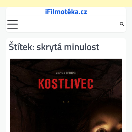
iFilmotéka.cz
Skip
to
content
Štítek:
skrytá minulost