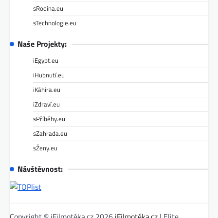
sRodina.eu
sTechnologie.eu
Naše Projekty:
iEgypt.eu
iHubnutí.eu
iKáhira.eu
iZdraví.eu
sPříběhy.eu
sZahrada.eu
sŽeny.eu
Návštěvnost:
Copyright © iFilmotéka.cz 2026
iFilmotéka.cz
| Elite