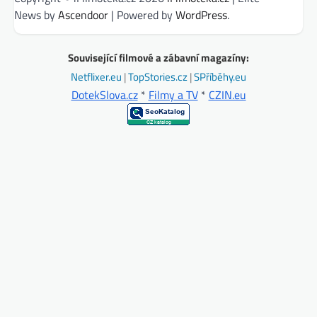
News by
Ascendoor
| Powered by
WordPress
.
Související filmové a zábavní magazíny:
Netflixer.eu
|
TopStories.cz
|
SPříběhy.eu
DotekSlova.cz
*
Filmy a TV
*
CZIN.eu