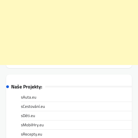
Naše Projekty:
sAuta.eu
sCestování.eu
sDěti.eu
sMobilHry.eu
sRecepty.eu