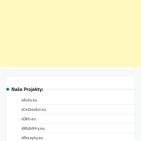
Naše Projekty:
sAuta.eu
sCestování.eu
sDěti.eu
sMobilHry.eu
sRecepty.eu