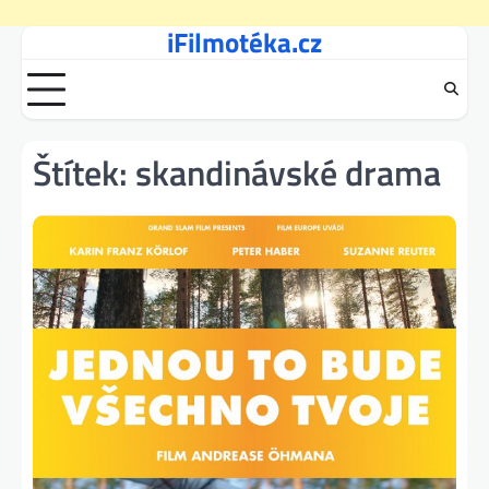
iFilmotéka.cz
Skip
to
content
Štítek:
skandinávské drama