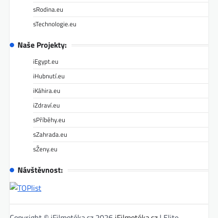
sRodina.eu
sTechnologie.eu
Naše Projekty:
iEgypt.eu
iHubnutí.eu
iKáhira.eu
iZdraví.eu
sPříběhy.eu
sZahrada.eu
sŽeny.eu
Návštěvnost:
Copyright © iFilmotéka.cz 2026
iFilmotéka.cz
| Elite