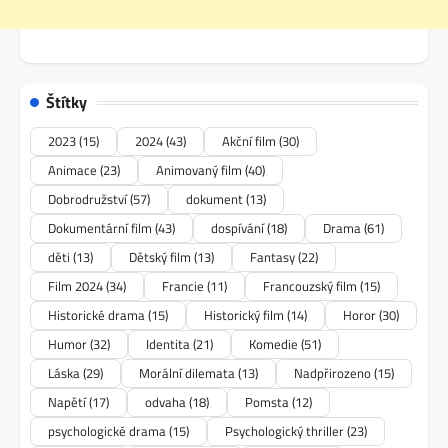
Štítky
2023
(15)
2024
(43)
Akční film
(30)
Animace
(23)
Animovaný film
(40)
Dobrodružství
(57)
dokument
(13)
Dokumentární film
(43)
dospívání
(18)
Drama
(61)
děti
(13)
Dětský film
(13)
Fantasy
(22)
Film 2024
(34)
Francie
(11)
Francouzský film
(15)
Historické drama
(15)
Historický film
(14)
Horor
(30)
Humor
(32)
Identita
(21)
Komedie
(51)
Láska
(29)
Morální dilemata
(13)
Nadpřirozeno
(15)
Napětí
(17)
odvaha
(18)
Pomsta
(12)
psychologické drama
(15)
Psychologický thriller
(23)