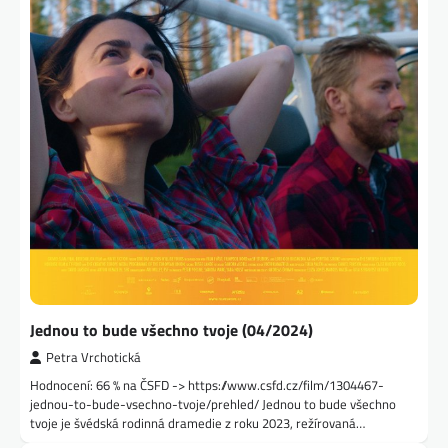
Jednou to bude všechno tvoje (04/2024)
Petra Vrchotická
Hodnocení: 66 % na ČSFD -> https://www.csfd.cz/film/1304467-
jednou-to-bude-vsechno-tvoje/prehled/ Jednou to bude všechno
tvoje je švédská rodinná dramedie z roku 2023, režírovaná…