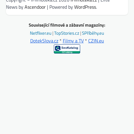
News by
Ascendoor
| Powered by
WordPress
.
Související filmové a zábavní magazíny:
Netflixer.eu
|
TopStories.cz
|
SPříběhy.eu
DotekSlova.cz
*
Filmy a TV
*
CZIN.eu