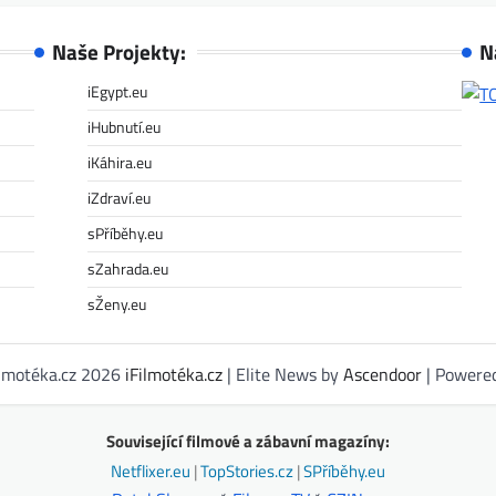
Naše Projekty:
N
iEgypt.eu
iHubnutí.eu
iKáhira.eu
iZdraví.eu
sPříběhy.eu
sZahrada.eu
sŽeny.eu
ilmotéka.cz 2026
iFilmotéka.cz
| Elite News by
Ascendoor
| Powere
Související filmové a zábavní magazíny:
Netflixer.eu
|
TopStories.cz
|
SPříběhy.eu