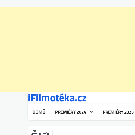
iFilmotéka.cz
Skip
to
content
DOMŮ
PREMIÉRY 2024
PREMIÉRY 2023