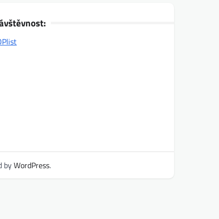
ávštěvnost:
d by
WordPress
.