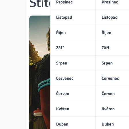
Štítek:
Simu Liu
Prosinec
Prosinec
Listopad
Listopad
Říjen
Říjen
Září
Září
Srpen
Srpen
Červenec
Červenec
Červen
Červen
Květen
Květen
Duben
Duben