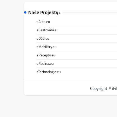
Naše Projekty:
sAuta.eu
sCestování.eu
sDěti.eu
sMobilHry.eu
sRecepty.eu
sRodina.eu
sTechnologie.eu
Copyright © iF