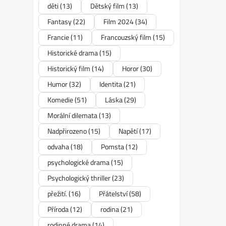
děti
(13)
Dětský film
(13)
Fantasy
(22)
Film 2024
(34)
Francie
(11)
Francouzský film
(15)
Historické drama
(15)
Historický film
(14)
Horor
(30)
Humor
(32)
Identita
(21)
Komedie
(51)
Láska
(29)
Morální dilemata
(13)
Nadpřirozeno
(15)
Napětí
(17)
odvaha
(18)
Pomsta
(12)
psychologické drama
(15)
Psychologický thriller
(23)
přežití.
(16)
Přátelství
(58)
Příroda
(12)
rodina
(21)
rodinné drama
(14)