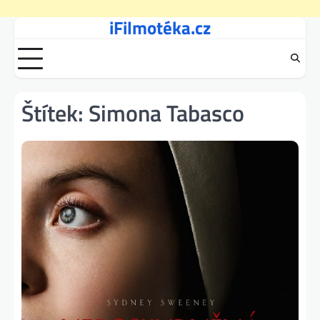
iFilmotéka.cz
Skip
to
content
Štítek:
Simona Tabasco