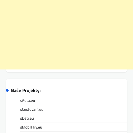
Naše Projekty:
sAuta.eu
sCestování.eu
sDěti.eu
sMobilHry.eu