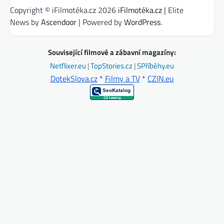
Copyright © iFilmotéka.cz 2026
iFilmotéka.cz
| Elite
News by
Ascendoor
| Powered by
WordPress
.
Související filmové a zábavní magazíny:
Netflixer.eu
|
TopStories.cz
|
SPříběhy.eu
DotekSlova.cz
*
Filmy a TV
*
CZIN.eu