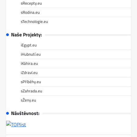
sRecepty.eu
sRodina.eu
sTechnologie.eu
Naše Projekty:
iEgypt.eu
iHubnutí.eu
iKáhira.eu
iZdraví.eu
sPříběhy.eu
sZahrada.eu
sŽeny.eu
Návštěvnost: