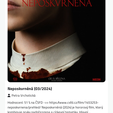
Neposkvrněná (03/2024)
Petra Vrchotická
Hodnocení: 51 % na ČSFD ->> https://www.csfd.cz/film/1453253-
neposkvrnena/prehled/ Neposkvrněná (2024) je hororový film, který
kombinuje prvky nadpřirozena a církevní tematiky. Hlavní…