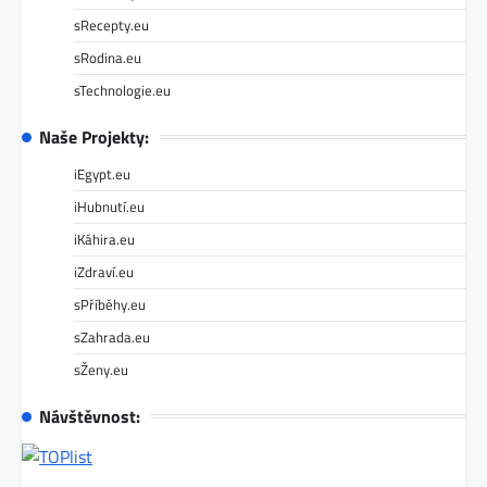
sRecepty.eu
sRodina.eu
sTechnologie.eu
Naše Projekty:
iEgypt.eu
iHubnutí.eu
iKáhira.eu
iZdraví.eu
sPříběhy.eu
sZahrada.eu
sŽeny.eu
Návštěvnost: