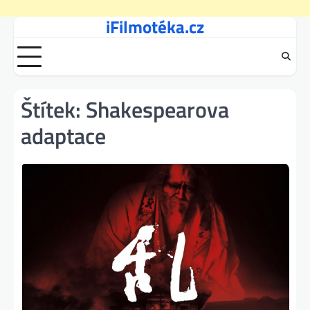
iFilmotéka.cz
Skip
to
content
Štítek:
Shakespearova
adaptace