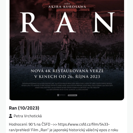
Ran (10/2023)
Petra Vrchotická
Hodnocení: 90 % na ČSFD ->> https://www.csfd.cz/film/5433-
ran/prehled/ Film „Ran“ je japonský historický válečný epos z roku