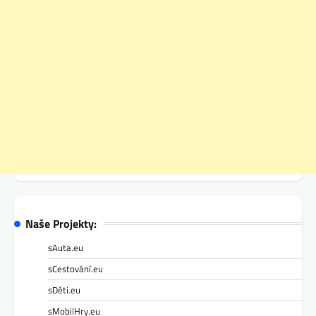
Naše Projekty:
sAuta.eu
sCestování.eu
sDěti.eu
sMobilHry.eu