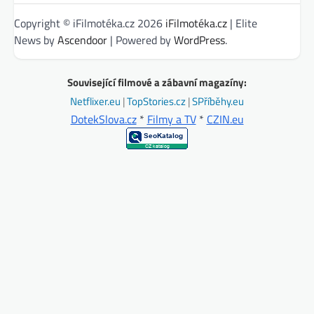
Copyright © iFilmotéka.cz 2026
iFilmotéka.cz
| Elite
News by
Ascendoor
| Powered by
WordPress
.
Související filmové a zábavní magazíny:
Netflixer.eu
|
TopStories.cz
|
SPříběhy.eu
DotekSlova.cz
*
Filmy a TV
*
CZIN.eu