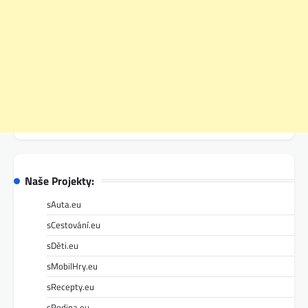
Naše Projekty:
sAuta.eu
sCestování.eu
sDěti.eu
sMobilHry.eu
sRecepty.eu
sRodina.eu