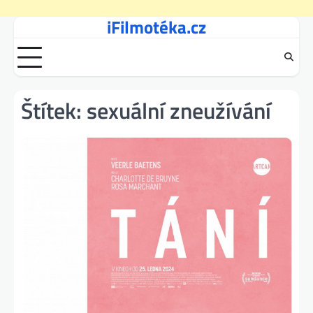
iFilmotéka.cz
Skip
to
content
Štítek:
sexuální zneužívání