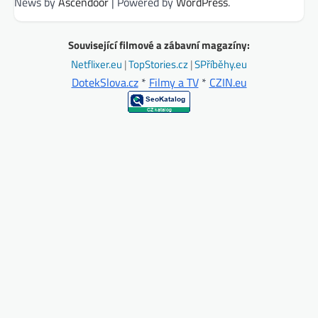
News by
Ascendoor
| Powered by
WordPress
.
Související filmové a zábavní magazíny:
Netflixer.eu
|
TopStories.cz
|
SPříběhy.eu
DotekSlova.cz
*
Filmy a TV
*
CZIN.eu