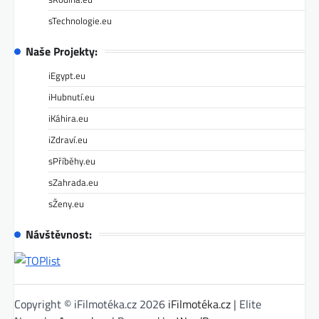
sTechnologie.eu
Naše Projekty:
iEgypt.eu
iHubnutí.eu
iKáhira.eu
iZdraví.eu
sPříběhy.eu
sZahrada.eu
sŽeny.eu
Návštěvnost:
Copyright © iFilmotéka.cz 2026
iFilmotéka.cz
| Elite