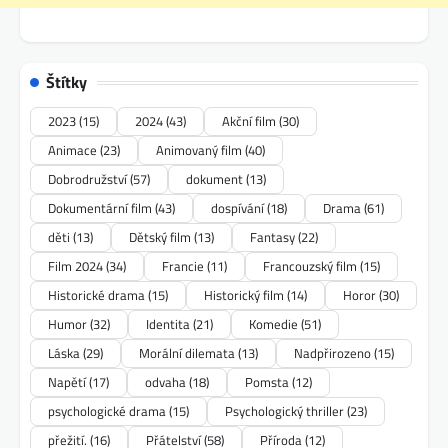
Štítky
2023
(15)
2024
(43)
Akční film
(30)
Animace
(23)
Animovaný film
(40)
Dobrodružství
(57)
dokument
(13)
Dokumentární film
(43)
dospívání
(18)
Drama
(61)
děti
(13)
Dětský film
(13)
Fantasy
(22)
Film 2024
(34)
Francie
(11)
Francouzský film
(15)
Historické drama
(15)
Historický film
(14)
Horor
(30)
Humor
(32)
Identita
(21)
Komedie
(51)
Láska
(29)
Morální dilemata
(13)
Nadpřirozeno
(15)
Napětí
(17)
odvaha
(18)
Pomsta
(12)
psychologické drama
(15)
Psychologický thriller
(23)
přežití.
(16)
Přátelství
(58)
Příroda
(12)