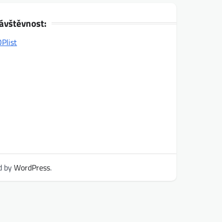
ávštěvnost:
d by
WordPress
.