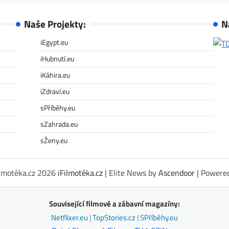
Naše Projekty:
N
iEgypt.eu
iHubnutí.eu
iKáhira.eu
iZdraví.eu
sPříběhy.eu
sZahrada.eu
sŽeny.eu
ilmotéka.cz 2026
iFilmotéka.cz
| Elite News by
Ascendoor
| Powere
Související filmové a zábavní magazíny:
Netflixer.eu
|
TopStories.cz
|
SPříběhy.eu