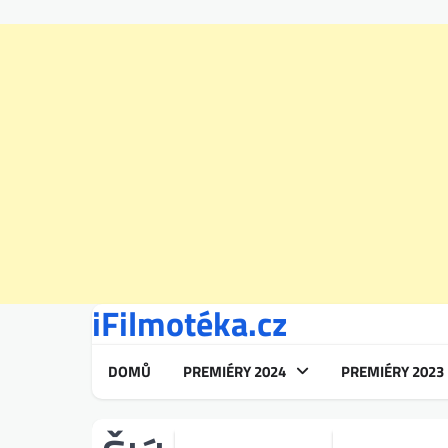
iFilmotéka.cz
Skip
to
content
DOMŮ
PREMIÉRY 2024
PREMIÉRY 2023