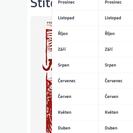
Štítek:
sériový vr
Prosinec
Prosinec
Listopad
Listopad
Říjen
Říjen
Září
Září
Srpen
Srpen
Červenec
Červenec
Červen
Červen
Květen
Květen
Duben
Duben