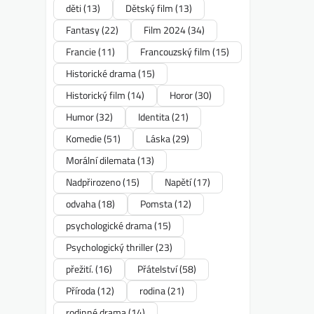
děti
(13)
Dětský film
(13)
Fantasy
(22)
Film 2024
(34)
Francie
(11)
Francouzský film
(15)
Historické drama
(15)
Historický film
(14)
Horor
(30)
Humor
(32)
Identita
(21)
Komedie
(51)
Láska
(29)
Morální dilemata
(13)
Nadpřirozeno
(15)
Napětí
(17)
odvaha
(18)
Pomsta
(12)
psychologické drama
(15)
Psychologický thriller
(23)
přežití.
(16)
Přátelství
(58)
Příroda
(12)
rodina
(21)
rodinné drama
(14)