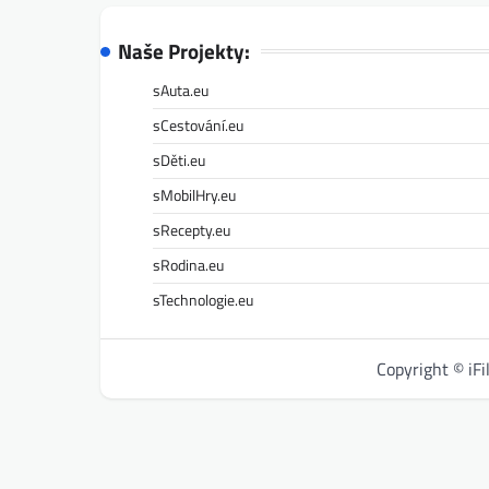
Naše Projekty:
sAuta.eu
sCestování.eu
sDěti.eu
sMobilHry.eu
sRecepty.eu
sRodina.eu
sTechnologie.eu
Copyright © iF