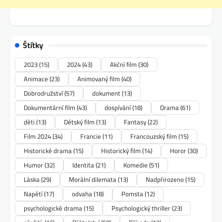
Štítky
2023
(15)
2024
(43)
Akční film
(30)
Animace
(23)
Animovaný film
(40)
Dobrodružství
(57)
dokument
(13)
Dokumentární film
(43)
dospívání
(18)
Drama
(61)
děti
(13)
Dětský film
(13)
Fantasy
(22)
Film 2024
(34)
Francie
(11)
Francouzský film
(15)
Historické drama
(15)
Historický film
(14)
Horor
(30)
Humor
(32)
Identita
(21)
Komedie
(51)
Láska
(29)
Morální dilemata
(13)
Nadpřirozeno
(15)
Napětí
(17)
odvaha
(18)
Pomsta
(12)
psychologické drama
(15)
Psychologický thriller
(23)