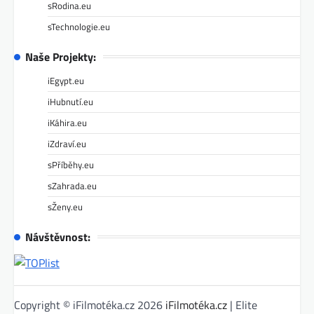
sRodina.eu
sTechnologie.eu
Naše Projekty:
iEgypt.eu
iHubnutí.eu
iKáhira.eu
iZdraví.eu
sPříběhy.eu
sZahrada.eu
sŽeny.eu
Návštěvnost:
Copyright © iFilmotéka.cz 2026
iFilmotéka.cz
| Elite