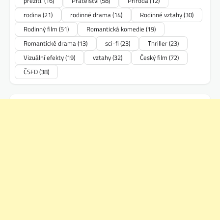
přežití.
(16)
Přátelství
(58)
Příroda
(12)
rodina
(21)
rodinné drama
(14)
Rodinné vztahy
(30)
Rodinný film
(51)
Romantická komedie
(19)
Romantické drama
(13)
sci-fi
(23)
Thriller
(23)
Vizuální efekty
(19)
vztahy
(32)
Český film
(72)
ČSFD
(38)