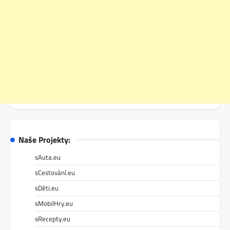
Naše Projekty:
sAuta.eu
sCestování.eu
sDěti.eu
sMobilHry.eu
sRecepty.eu