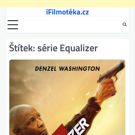
iFilmotéka.cz
Skip
to
content
Štítek:
série Equalizer