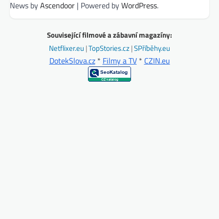
News by
Ascendoor
| Powered by
WordPress
.
Související filmové a zábavní magazíny:
Netflixer.eu
|
TopStories.cz
|
SPříběhy.eu
DotekSlova.cz
*
Filmy a TV
*
CZIN.eu