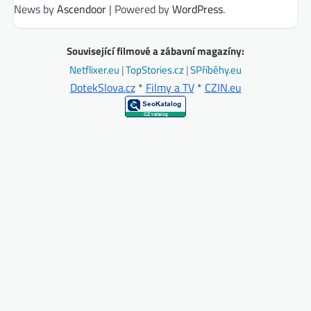
News by
Ascendoor
| Powered by
WordPress
.
Související filmové a zábavní magazíny:
Netflixer.eu
|
TopStories.cz
|
SPříběhy.eu
DotekSlova.cz
*
Filmy a TV
*
CZIN.eu