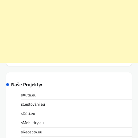
Naše Projekty:
sAuta.eu
sCestování.eu
sDěti.eu
sMobilHry.eu
sRecepty.eu