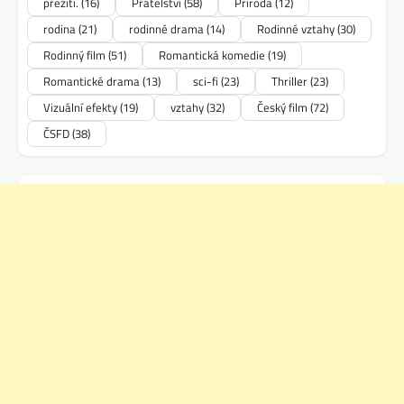
přežití.
(16)
Přátelství
(58)
Příroda
(12)
rodina
(21)
rodinné drama
(14)
Rodinné vztahy
(30)
Rodinný film
(51)
Romantická komedie
(19)
Romantické drama
(13)
sci-fi
(23)
Thriller
(23)
Vizuální efekty
(19)
vztahy
(32)
Český film
(72)
ČSFD
(38)