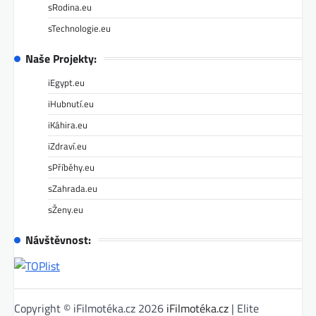
sRodina.eu
sTechnologie.eu
Naše Projekty:
iEgypt.eu
iHubnutí.eu
iKáhira.eu
iZdraví.eu
sPříběhy.eu
sZahrada.eu
sŽeny.eu
Návštěvnost:
Copyright © iFilmotéka.cz 2026
iFilmotéka.cz
| Elite