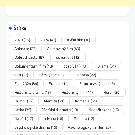
Štítky
2023
(15)
2024
(43)
Akční film
(30)
Animace
(23)
Animovaný film
(40)
Dobrodružství
(57)
dokument
(13)
Dokumentární film
(43)
dospívání
(18)
Drama
(61)
děti
(13)
Dětský film
(13)
Fantasy
(22)
Film 2024
(34)
Francie
(11)
Francouzský film
(15)
Historické drama
(15)
Historický film
(14)
Horor
(30)
Humor
(32)
Identita
(21)
Komedie
(51)
Láska
(29)
Morální dilemata
(13)
Nadpřirozeno
(15)
Napětí
(17)
odvaha
(18)
Pomsta
(12)
psychologické drama
(15)
Psychologický thriller
(23)