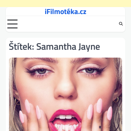
iFilmotéka.cz
Skip
to
content
Štítek:
Samantha Jayne