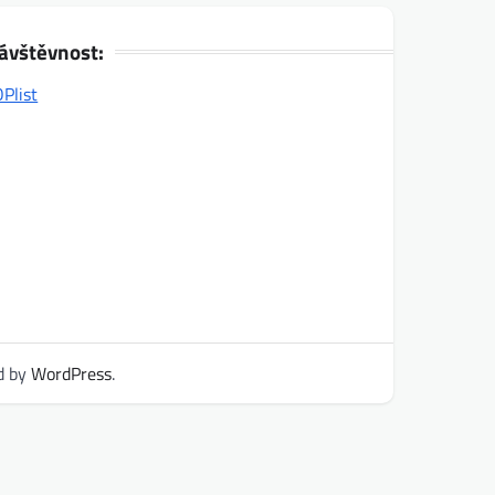
ávštěvnost:
d by
WordPress
.