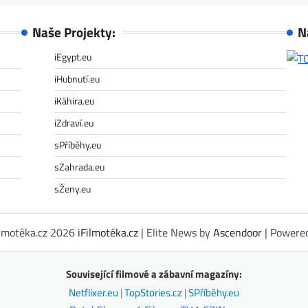
Naše Projekty:
N
iEgypt.eu
iHubnutí.eu
iKáhira.eu
iZdraví.eu
sPříběhy.eu
sZahrada.eu
sŽeny.eu
ilmotéka.cz 2026
iFilmotéka.cz
| Elite News by
Ascendoor
| Powere
Související filmové a zábavní magazíny:
Netflixer.eu
|
TopStories.cz
|
SPříběhy.eu