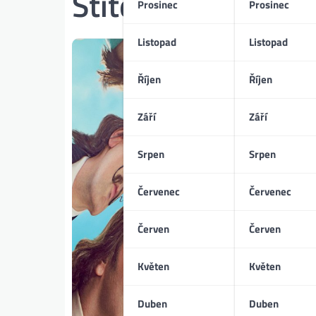
Štítek:
Salvador Da
Prosinec
Prosinec
Listopad
Listopad
Říjen
Říjen
Září
Září
Srpen
Srpen
Červenec
Červenec
Červen
Červen
Květen
Květen
Duben
Duben