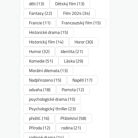
děti
(13)
Dětský film
(13)
Fantasy
(22)
Film 2024
(34)
Francie
(11)
Francouzský film
(15)
Historické drama
(15)
Historický film
(14)
Horor
(30)
Humor
(32)
Identita
(21)
Komedie
(51)
Láska
(29)
Morální dilemata
(13)
Nadpřirozeno
(15)
Napětí
(17)
odvaha
(18)
Pomsta
(12)
psychologické drama
(15)
Psychologický thriller
(23)
přežití.
(16)
Přátelství
(58)
Příroda
(12)
rodina
(21)
rodinné drama
(14)