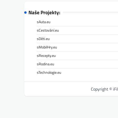
Naše Projekty:
sAuta.eu
sCestování.eu
sDěti.eu
sMobilHry.eu
sRecepty.eu
sRodina.eu
sTechnologie.eu
Copyright © iF