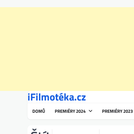
iFilmotéka.cz
Skip
to
content
DOMŮ
PREMIÉRY 2024
PREMIÉRY 2023