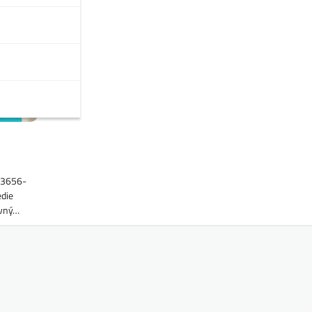
63656-
edie
avný…