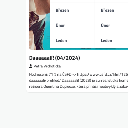
Březen
Březen
Únor
Únor
Leden
Leden
Daaaaaalí! (04/2024)
Petra Vrchotická
Hodnocení: 71 % na ČSFD -> https://www.csfd.cz/film/12
daaaaaali/prehled/ Daaaaaalí! (2023) je surrealistická kom
režiséra Quentina Dupieuxe, která přináší neobvyklý a záb