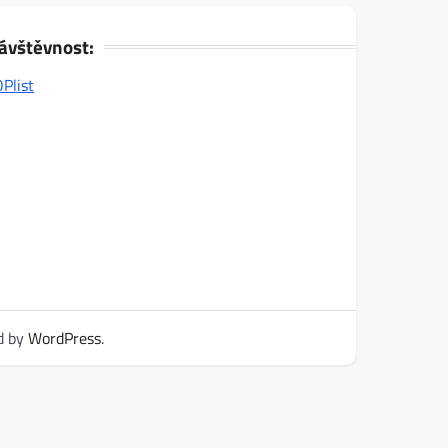
ávštěvnost:
d by
WordPress
.