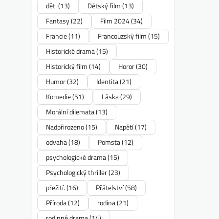
děti
(13)
Dětský film
(13)
Fantasy
(22)
Film 2024
(34)
Francie
(11)
Francouzský film
(15)
Historické drama
(15)
Historický film
(14)
Horor
(30)
Humor
(32)
Identita
(21)
Komedie
(51)
Láska
(29)
Morální dilemata
(13)
Nadpřirozeno
(15)
Napětí
(17)
odvaha
(18)
Pomsta
(12)
psychologické drama
(15)
Psychologický thriller
(23)
přežití.
(16)
Přátelství
(58)
Příroda
(12)
rodina
(21)
rodinné drama
(14)