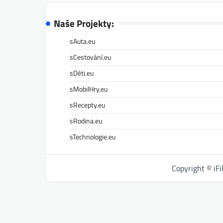
Naše Projekty:
sAuta.eu
sCestování.eu
sDěti.eu
sMobilHry.eu
sRecepty.eu
sRodina.eu
sTechnologie.eu
Copyright © iF