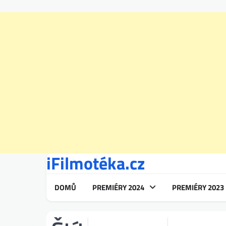
iFilmotéka.cz
Skip
to
content
DOMŮ
PREMIÉRY 2024
PREMIÉRY 2023