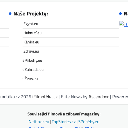
Naše Projekty:
N
iEgypt.eu
iHubnutí.eu
iKáhira.eu
iZdraví.eu
sPříběhy.eu
sZahrada.eu
sŽeny.eu
ilmotéka.cz 2026
iFilmotéka.cz
| Elite News by
Ascendoor
| Powere
Související filmové a zábavní magazíny:
Netflixer.eu
|
TopStories.cz
|
SPříběhy.eu