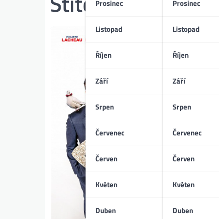
Štítek:
rychlé dial
Prosinec
Prosinec
Listopad
Listopad
Říjen
Říjen
Září
Září
Srpen
Srpen
Červenec
Červenec
Červen
Červen
Květen
Květen
Duben
Duben