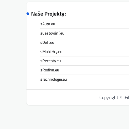
Naše Projekty:
sAuta.eu
sCestování.eu
sDěti.eu
sMobilHry.eu
sRecepty.eu
sRodina.eu
sTechnologie.eu
Copyright © iF