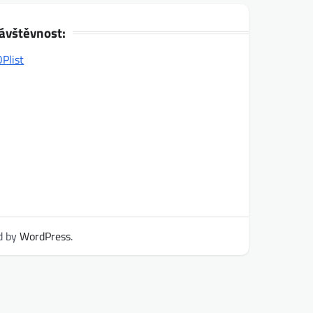
ávštěvnost:
d by
WordPress
.