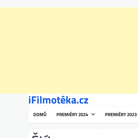
iFilmotéka.cz
Skip
to
content
DOMŮ
PREMIÉRY 2024
PREMIÉRY 2023