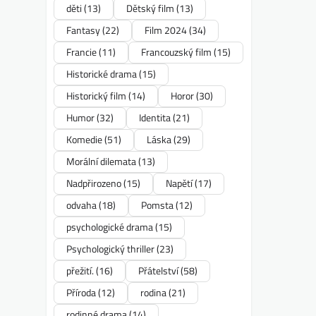
děti
(13)
Dětský film
(13)
Fantasy
(22)
Film 2024
(34)
Francie
(11)
Francouzský film
(15)
Historické drama
(15)
Historický film
(14)
Horor
(30)
Humor
(32)
Identita
(21)
Komedie
(51)
Láska
(29)
Morální dilemata
(13)
Nadpřirozeno
(15)
Napětí
(17)
odvaha
(18)
Pomsta
(12)
psychologické drama
(15)
Psychologický thriller
(23)
přežití.
(16)
Přátelství
(58)
Příroda
(12)
rodina
(21)
rodinné drama
(14)