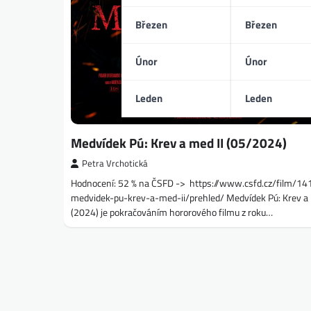
Březen
Březen
Únor
Únor
Leden
Leden
Medvídek Pú: Krev a med II (05/2024)
Petra Vrchotická
Hodnocení: 52 % na ČSFD -> https://www.csfd.cz/film/1
medvidek-pu-krev-a-med-ii/prehled/ Medvídek Pú: Krev a 
(2024) je pokračováním hororového filmu z roku…