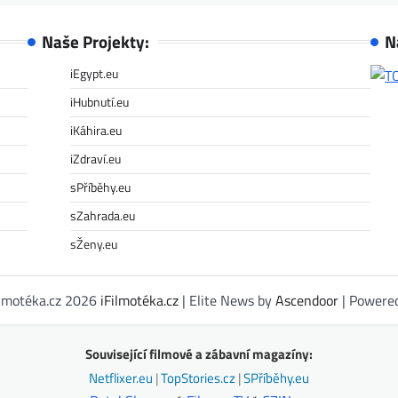
Naše Projekty:
N
iEgypt.eu
iHubnutí.eu
iKáhira.eu
iZdraví.eu
sPříběhy.eu
sZahrada.eu
sŽeny.eu
ilmotéka.cz 2026
iFilmotéka.cz
| Elite News by
Ascendoor
| Powere
Související filmové a zábavní magazíny:
Netflixer.eu
|
TopStories.cz
|
SPříběhy.eu