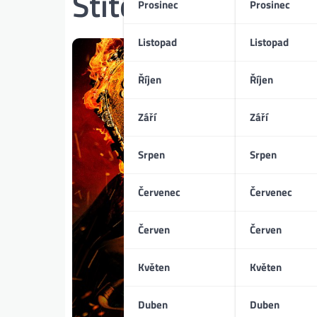
Štítek:
Ryan Oliva
Prosinec
Prosinec
Listopad
Listopad
Říjen
Říjen
Září
Září
Srpen
Srpen
Červenec
Červenec
Červen
Červen
Květen
Květen
Duben
Duben