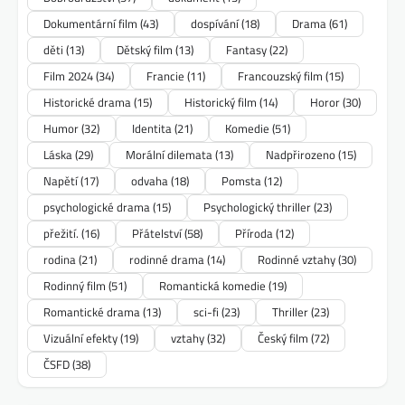
Dokumentární film
(43)
dospívání
(18)
Drama
(61)
děti
(13)
Dětský film
(13)
Fantasy
(22)
Film 2024
(34)
Francie
(11)
Francouzský film
(15)
Historické drama
(15)
Historický film
(14)
Horor
(30)
Humor
(32)
Identita
(21)
Komedie
(51)
Láska
(29)
Morální dilemata
(13)
Nadpřirozeno
(15)
Napětí
(17)
odvaha
(18)
Pomsta
(12)
psychologické drama
(15)
Psychologický thriller
(23)
přežití.
(16)
Přátelství
(58)
Příroda
(12)
rodina
(21)
rodinné drama
(14)
Rodinné vztahy
(30)
Rodinný film
(51)
Romantická komedie
(19)
Romantické drama
(13)
sci-fi
(23)
Thriller
(23)
Vizuální efekty
(19)
vztahy
(32)
Český film
(72)
ČSFD
(38)