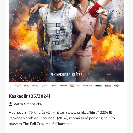
Kaskadér (05/2024)
Petra Vrchotická
Hodnocení: 79 % na ČSFD -> https://www.csfd.cz/film/1223419-
kaskader/prehled/ Kaskadér (2024), známý také pod originálním
názvem The Fall Guy, je akční komedie…