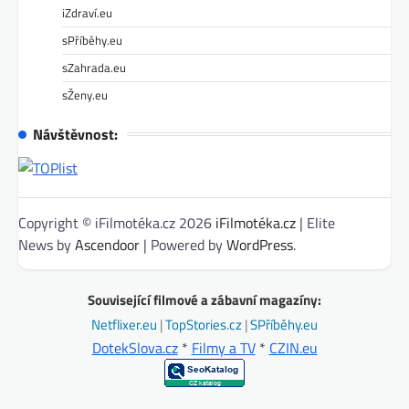
iZdraví.eu
sPříběhy.eu
sZahrada.eu
sŽeny.eu
Návštěvnost:
Copyright © iFilmotéka.cz 2026
iFilmotéka.cz
| Elite
News by
Ascendoor
| Powered by
WordPress
.
Související filmové a zábavní magazíny:
Netflixer.eu
|
TopStories.cz
|
SPříběhy.eu
DotekSlova.cz
*
Filmy a TV
*
CZIN.eu