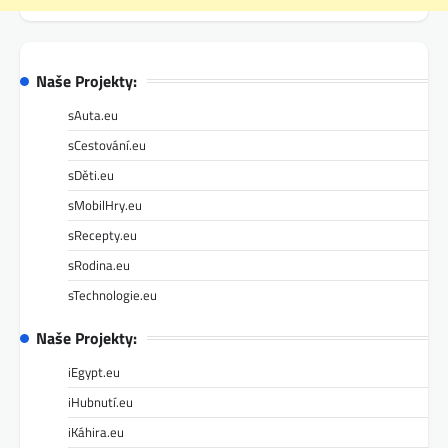
Naše Projekty:
sAuta.eu
sCestování.eu
sDěti.eu
sMobilHry.eu
sRecepty.eu
sRodina.eu
sTechnologie.eu
Naše Projekty:
iEgypt.eu
iHubnutí.eu
iKáhira.eu