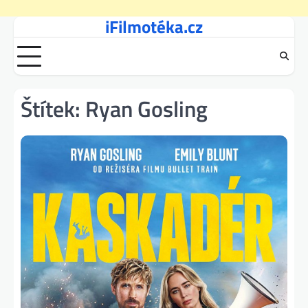
iFilmotéka.cz
Skip
to
content
Štítek:
Ryan Gosling