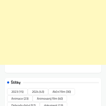
Štítky
2023
(15)
2024
(43)
Akční film
(30)
Animace
(23)
Animovaný film
(40)
Dobrodružství
(57)
dokument
(13)