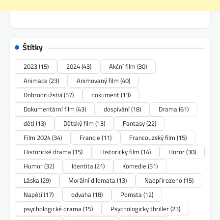
Štítky
2023
(15)
2024
(43)
Akční film
(30)
Animace
(23)
Animovaný film
(40)
Dobrodružství
(57)
dokument
(13)
Dokumentární film
(43)
dospívání
(18)
Drama
(61)
děti
(13)
Dětský film
(13)
Fantasy
(22)
Film 2024
(34)
Francie
(11)
Francouzský film
(15)
Historické drama
(15)
Historický film
(14)
Horor
(30)
Humor
(32)
Identita
(21)
Komedie
(51)
Láska
(29)
Morální dilemata
(13)
Nadpřirozeno
(15)
Napětí
(17)
odvaha
(18)
Pomsta
(12)
psychologické drama
(15)
Psychologický thriller
(23)