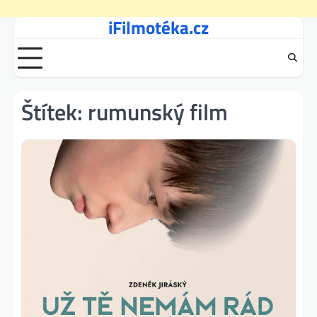
iFilmotéka.cz
Skip
to
content
Štítek:
rumunský film