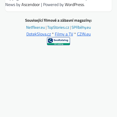
News by
Ascendoor
| Powered by
WordPress
.
Související filmové a zábavní magazíny:
Netflixer.eu
|
TopStories.cz
|
SPříběhy.eu
DotekSlova.cz
*
Filmy a TV
*
CZIN.eu