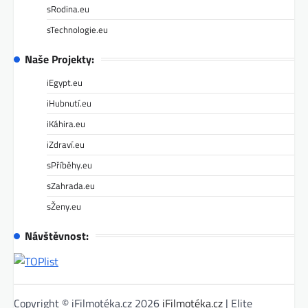
sRodina.eu
sTechnologie.eu
Naše Projekty:
iEgypt.eu
iHubnutí.eu
iKáhira.eu
iZdraví.eu
sPříběhy.eu
sZahrada.eu
sŽeny.eu
Návštěvnost:
Copyright © iFilmotéka.cz 2026
iFilmotéka.cz
| Elite