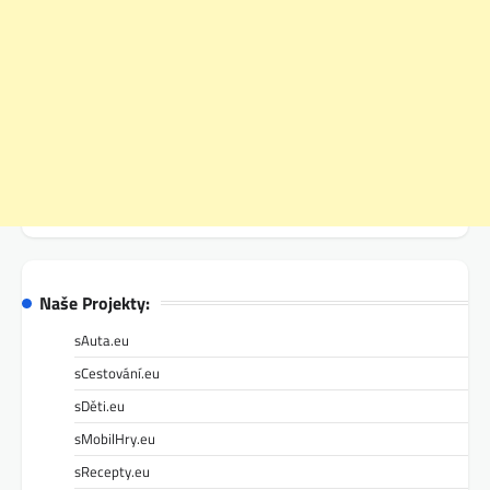
Naše Projekty:
sAuta.eu
sCestování.eu
sDěti.eu
sMobilHry.eu
sRecepty.eu