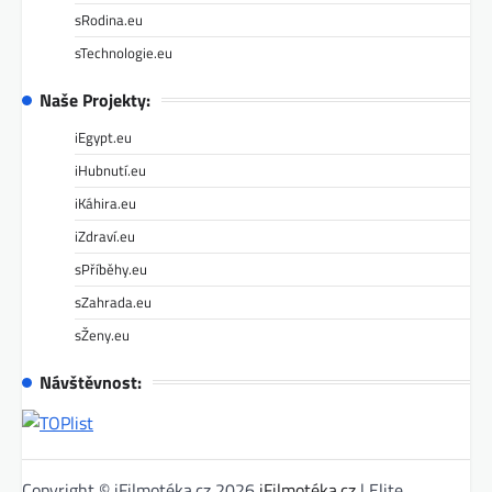
sRodina.eu
sTechnologie.eu
Naše Projekty:
iEgypt.eu
iHubnutí.eu
iKáhira.eu
iZdraví.eu
sPříběhy.eu
sZahrada.eu
sŽeny.eu
Návštěvnost:
Copyright © iFilmotéka.cz 2026
iFilmotéka.cz
| Elite