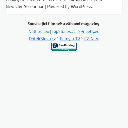
News by
Ascendoor
| Powered by
WordPress
.
Související filmové a zábavní magazíny:
Netflixer.eu
|
TopStories.cz
|
SPříběhy.eu
DotekSlova.cz
*
Filmy a TV
*
CZIN.eu