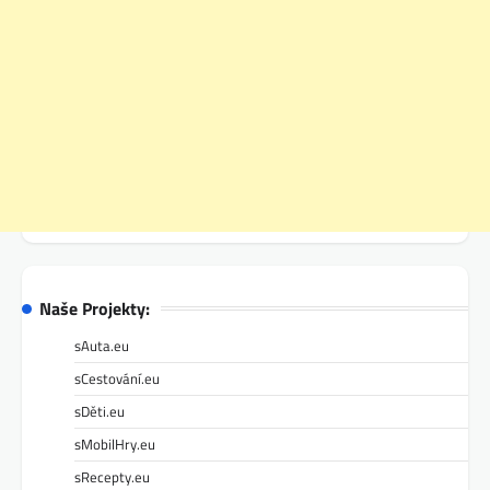
Naše Projekty:
sAuta.eu
sCestování.eu
sDěti.eu
sMobilHry.eu
sRecepty.eu