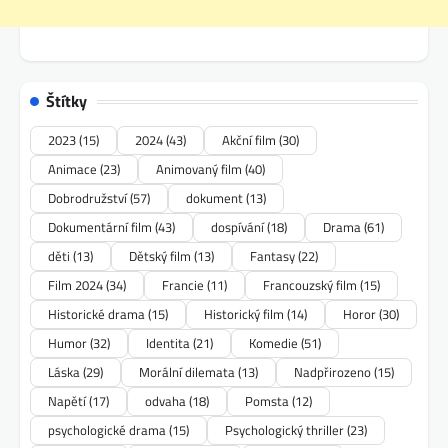
Štítky
2023
(15)
2024
(43)
Akční film
(30)
Animace
(23)
Animovaný film
(40)
Dobrodružství
(57)
dokument
(13)
Dokumentární film
(43)
dospívání
(18)
Drama
(61)
děti
(13)
Dětský film
(13)
Fantasy
(22)
Film 2024
(34)
Francie
(11)
Francouzský film
(15)
Historické drama
(15)
Historický film
(14)
Horor
(30)
Humor
(32)
Identita
(21)
Komedie
(51)
Láska
(29)
Morální dilemata
(13)
Nadpřirozeno
(15)
Napětí
(17)
odvaha
(18)
Pomsta
(12)
psychologické drama
(15)
Psychologický thriller
(23)