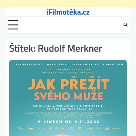
iFilmotéka.cz
Skip
to
content
Štítek:
Rudolf Merkner