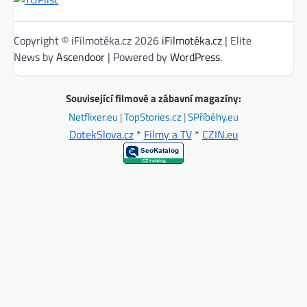
Copyright © iFilmotéka.cz 2026
iFilmotéka.cz
| Elite
News by
Ascendoor
| Powered by
WordPress
.
Související filmové a zábavní magazíny:
Netflixer.eu
|
TopStories.cz
|
SPříběhy.eu
DotekSlova.cz
*
Filmy a TV
*
CZIN.eu