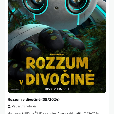
Rozzum v divočině (09/2024)
Petra Vrchotická
Hodnocení: 89% na ČSFD ->> https://www.csfd.cz/film/1474749-