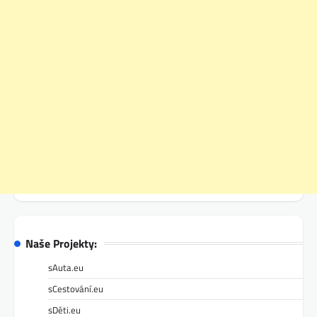
Naše Projekty:
sAuta.eu
sCestování.eu
sDěti.eu