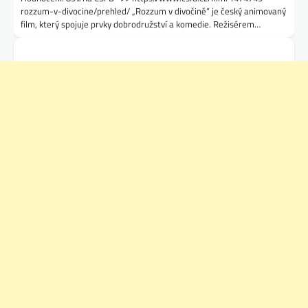
rozzum-v-divocine/prehled/ „Rozzum v divočině“ je český animovaný
film, který spojuje prvky dobrodružství a komedie. Režisérem…