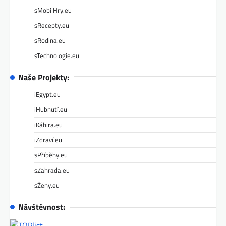
sMobilHry.eu
sRecepty.eu
sRodina.eu
sTechnologie.eu
Naše Projekty:
iEgypt.eu
iHubnutí.eu
iKáhira.eu
iZdraví.eu
sPříběhy.eu
sZahrada.eu
sŽeny.eu
Návštěvnost: