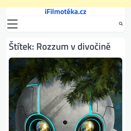
iFilmotéka.cz
Skip
to
content
Štítek:
Rozzum v divočině