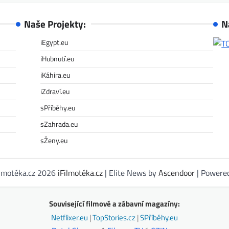
Naše Projekty:
N
iEgypt.eu
iHubnutí.eu
iKáhira.eu
iZdraví.eu
sPříběhy.eu
sZahrada.eu
sŽeny.eu
ilmotéka.cz 2026
iFilmotéka.cz
| Elite News by
Ascendoor
| Powere
Související filmové a zábavní magazíny:
Netflixer.eu
|
TopStories.cz
|
SPříběhy.eu