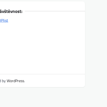
ávštěvnost:
d by
WordPress
.