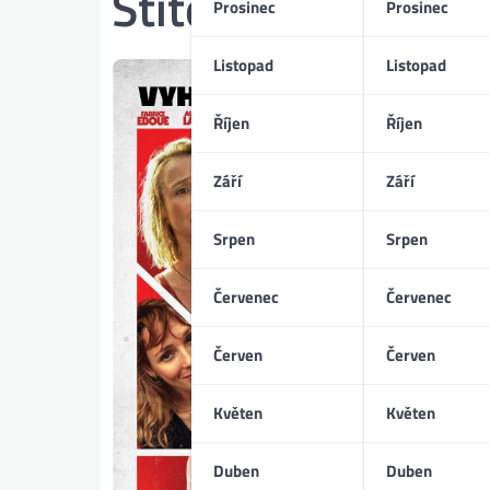
Štítek:
Romain Ch
Prosinec
Prosinec
Listopad
Listopad
Říjen
Říjen
Září
Září
Srpen
Srpen
Červenec
Červenec
Červen
Červen
Květen
Květen
Duben
Duben