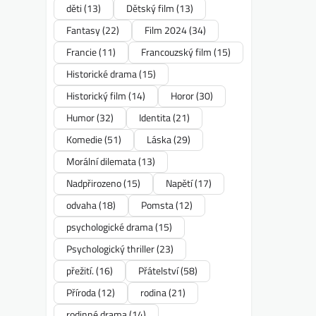
děti
(13)
Dětský film
(13)
Fantasy
(22)
Film 2024
(34)
Francie
(11)
Francouzský film
(15)
Historické drama
(15)
Historický film
(14)
Horor
(30)
Humor
(32)
Identita
(21)
Komedie
(51)
Láska
(29)
Morální dilemata
(13)
Nadpřirozeno
(15)
Napětí
(17)
odvaha
(18)
Pomsta
(12)
psychologické drama
(15)
Psychologický thriller
(23)
přežití.
(16)
Přátelství
(58)
Příroda
(12)
rodina
(21)
rodinné drama
(14)