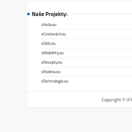
Naše Projekty:
sAuta.eu
sCestování.eu
sDěti.eu
sMobilHry.eu
sRecepty.eu
sRodina.eu
sTechnologie.eu
Copyright © iF