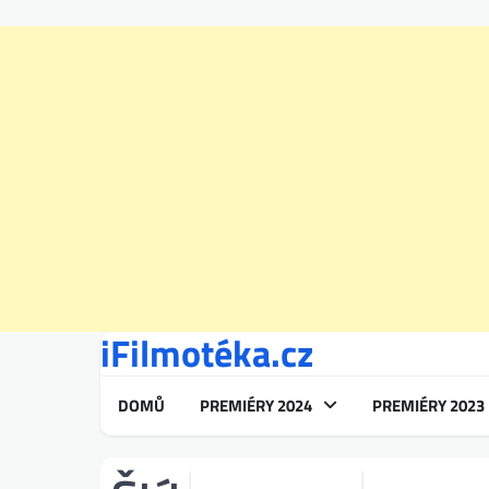
iFilmotéka.cz
Skip
to
content
DOMŮ
PREMIÉRY 2024
PREMIÉRY 2023