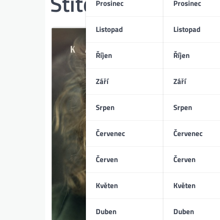
Štítek:
role ženy v
Prosinec
Prosinec
Listopad
Listopad
Říjen
Říjen
Září
Září
Srpen
Srpen
Červenec
Červenec
Červen
Červen
Květen
Květen
Duben
Duben