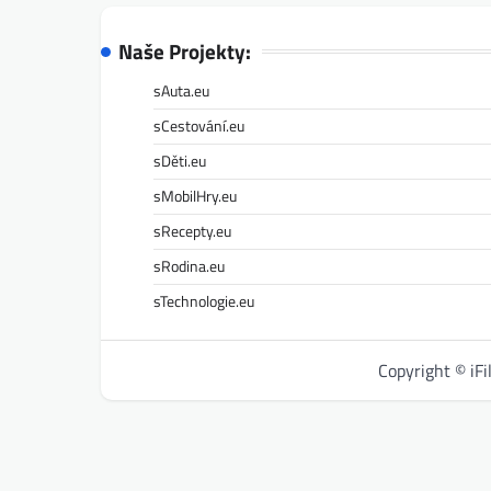
Naše Projekty:
sAuta.eu
sCestování.eu
sDěti.eu
sMobilHry.eu
sRecepty.eu
sRodina.eu
sTechnologie.eu
Copyright © iF