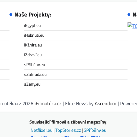
Naše Projekty:
N
iEgypt.eu
iHubnutí.eu
iKáhira.eu
iZdraví.eu
sPříběhy.eu
sZahrada.eu
sŽeny.eu
ilmotéka.cz 2026
iFilmotéka.cz
| Elite News by
Ascendoor
| Powere
Související filmové a zábavní magazíny:
Netflixer.eu
|
TopStories.cz
|
SPříběhy.eu