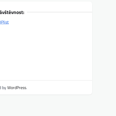
ávštěvnost:
d by
WordPress
.