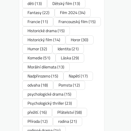
děti
(13)
Dětský film
(13)
Fantasy
(22)
Film 2024
(34)
Francie
(11)
Francouzský film
(15)
Historické drama
(15)
Historický film
(14)
Horor
(30)
Humor
(32)
Identita
(21)
Komedie
(51)
Láska
(29)
Morální dilemata
(13)
Nadpřirozeno
(15)
Napětí
(17)
odvaha
(18)
Pomsta
(12)
psychologické drama
(15)
Psychologický thriller
(23)
přežití.
(16)
Přátelství
(58)
Příroda
(12)
rodina
(21)
rodinné drama
(14)