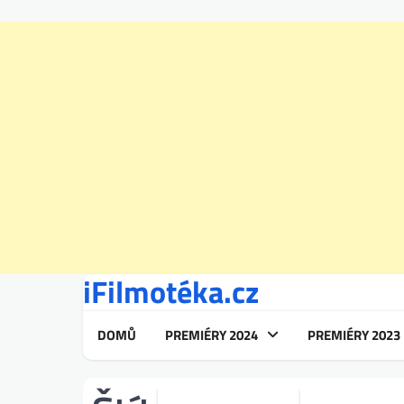
iFilmotéka.cz
Skip
to
content
DOMŮ
PREMIÉRY 2024
PREMIÉRY 2023