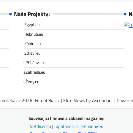
Naše Projekty:
N
iEgypt.eu
iHubnutí.eu
iKáhira.eu
iZdraví.eu
sPříběhy.eu
sZahrada.eu
sŽeny.eu
ilmotéka.cz 2026
iFilmotéka.cz
| Elite News by
Ascendoor
| Powere
Související filmové a zábavní magazíny:
Netflixer.eu
|
TopStories.cz
|
SPříběhy.eu