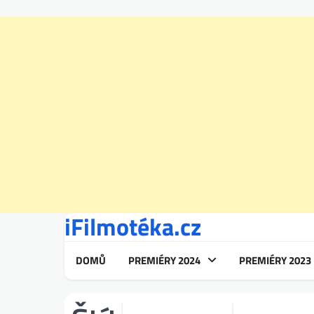
iFilmotéka.cz
Skip
to
content
DOMŮ
PREMIÉRY 2024
PREMIÉRY 2023