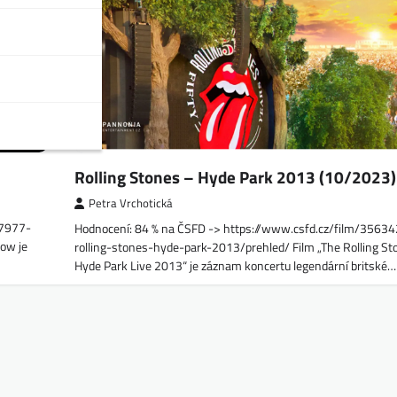
Rolling Stones – Hyde Park 2013 (10/2023)
Petra Vrchotická
17977-
Hodnocení: 84 % na ČSFD -> https://www.csfd.cz/film/35634
Now je
rolling-stones-hyde-park-2013/prehled/ Film „The Rolling St
Hyde Park Live 2013“ je záznam koncertu legendární britské…