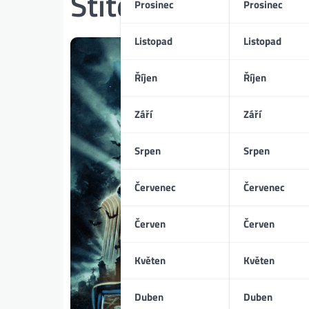
Štítek:
rocková h
Prosinec
Prosinec
Listopad
Listopad
Říjen
Říjen
Září
Září
Srpen
Srpen
Červenec
Červenec
Červen
Červen
Květen
Květen
Duben
Duben