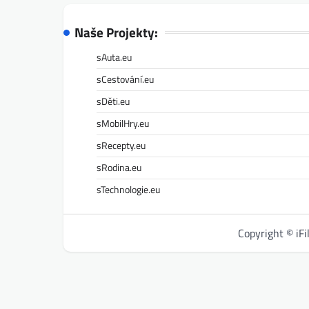
Naše Projekty:
sAuta.eu
sCestování.eu
sDěti.eu
sMobilHry.eu
sRecepty.eu
sRodina.eu
sTechnologie.eu
Copyright © iF