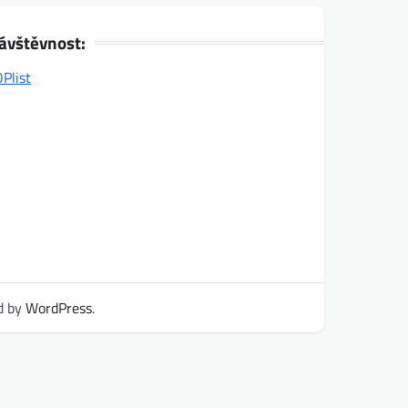
ávštěvnost:
d by
WordPress
.