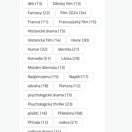
děti
(13)
Dětský film
(13)
Fantasy
(22)
Film 2024
(34)
Francie
(11)
Francouzský film
(15)
Historické drama
(15)
Historický film
(14)
Horor
(30)
Humor
(32)
Identita
(21)
Komedie
(51)
Láska
(29)
Morální dilemata
(13)
Nadpřirozeno
(15)
Napětí
(17)
odvaha
(18)
Pomsta
(12)
psychologické drama
(15)
Psychologický thriller
(23)
přežití.
(16)
Přátelství
(58)
Příroda
(12)
rodina
(21)
rodinné drama
(14)