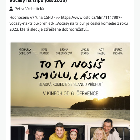
Vocasy na tripu (08/2023)
Petra Vrchotická
Hodnocení: 47 % na ČSFD ->> https://www.csfd.cz/film/1147997-
vocasy-na-tripu/prehled/ „Vocasy na tripu“ je česká komedie z roku
2023, která sleduje ztřeštěné dobrodružství…