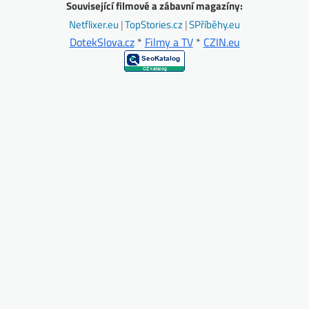
Související filmové a zábavní magazíny:
Netflixer.eu
|
TopStories.cz
|
SPříběhy.eu
DotekSlova.cz
*
Filmy a TV
*
CZIN.eu