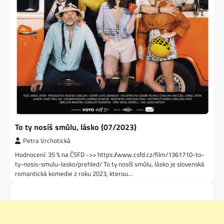
To ty nosíš smůlu, lásko (07/2023)
Petra Vrchotická
Hodnocení: 35 % na ČSFD ->> https://www.csfd.cz/film/1361710-to-
ty-nosis-smulu-lasko/prehled/ To ty nosíš smůlu, lásko je slovenská
romantická komedie z roku 2023, kterou…