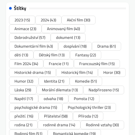
Štítky
2023
(15)
2024
(43)
Akční film
(30)
Animace
(23)
Animovaný film
(40)
Dobrodružství
(57)
dokument
(13)
Dokumentární film
(43)
dospívání
(18)
Drama
(61)
děti
(13)
Dětský film
(13)
Fantasy
(22)
Film 2024
(34)
Francie
(11)
Francouzský film
(15)
Historické drama
(15)
Historický film
(14)
Horor
(30)
Humor
(32)
Identita
(21)
Komedie
(51)
Láska
(29)
Morální dilemata
(13)
Nadpřirozeno
(15)
Napětí
(17)
odvaha
(18)
Pomsta
(12)
psychologické drama
(15)
Psychologický thriller
(23)
přežití.
(16)
Přátelství
(58)
Příroda
(12)
rodina
(21)
rodinné drama
(14)
Rodinné vztahy
(30)
Rodinný film
(51)
Romantická komedie
(19)