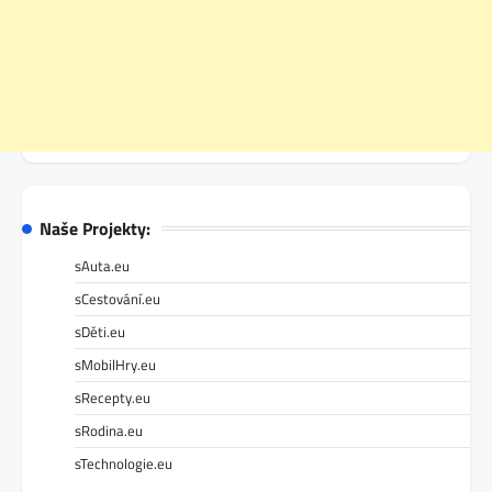
Naše Projekty:
sAuta.eu
sCestování.eu
sDěti.eu
sMobilHry.eu
sRecepty.eu
sRodina.eu
sTechnologie.eu