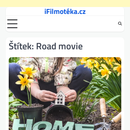
iFilmotéka.cz
Skip
to
content
Štítek:
Road movie