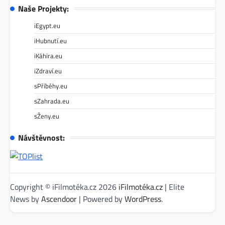
Naše Projekty:
iEgypt.eu
iHubnutí.eu
iKáhira.eu
iZdraví.eu
sPříběhy.eu
sZahrada.eu
sŽeny.eu
Návštěvnost:
Copyright © iFilmotéka.cz 2026
iFilmotéka.cz
| Elite
News by
Ascendoor
| Powered by
WordPress
.