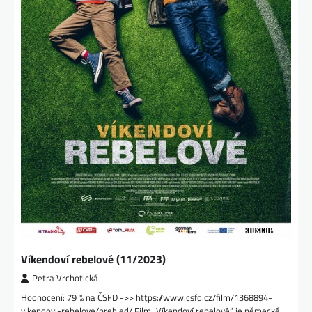
Víkendoví rebelové (11/2023)
Petra Vrchotická
Hodnocení: 79 % na ČSFD ->> https://www.csfd.cz/film/1368894-
vikendovi-rebelove/prehled/ Film „Víkendoví rebelové“ je německé