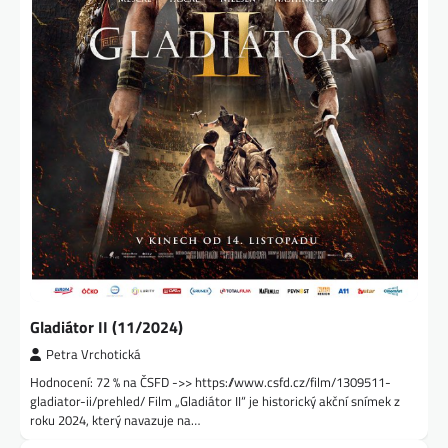
Gladiátor II (11/2024)
Petra Vrchotická
Hodnocení: 72 % na ČSFD ->> https://www.csfd.cz/film/1309511-
gladiator-ii/prehled/ Film „Gladiátor II“ je historický akční snímek z
roku 2024, který navazuje na…