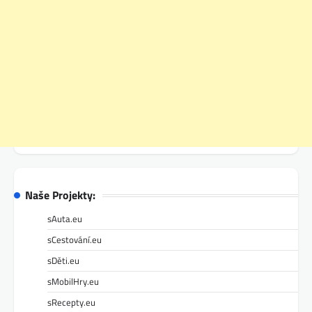
Naše Projekty:
sAuta.eu
sCestování.eu
sDěti.eu
sMobilHry.eu
sRecepty.eu