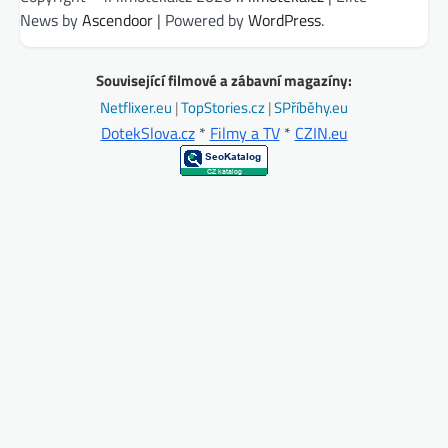
News by
Ascendoor
| Powered by
WordPress
.
Související filmové a zábavní magazíny:
Netflixer.eu
|
TopStories.cz
|
SPříběhy.eu
DotekSlova.cz
*
Filmy a TV
*
CZIN.eu