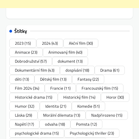
Štítky
2023
(15)
2024
(43)
Akční film
(30)
Animace
(23)
Animovaný film
(40)
Dobrodružství
(57)
dokument
(13)
Dokumentární film
(43)
dospívání
(18)
Drama
(61)
děti
(13)
Dětský film
(13)
Fantasy
(22)
Film 2024
(34)
Francie
(11)
Francouzský film
(15)
Historické drama
(15)
Historický film
(14)
Horor
(30)
Humor
(32)
Identita
(21)
Komedie
(51)
Láska
(29)
Morální dilemata
(13)
Nadpřirozeno
(15)
Napětí
(17)
odvaha
(18)
Pomsta
(12)
psychologické drama
(15)
Psychologický thriller
(23)