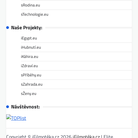
sRodina.eu
sTechnologie.eu
Naše Projekty:
iEgypt.eu
iHubnutí.eu
iKáhira.eu
iZdraví.eu
sPříběhy.eu
sZahrada.eu
sŽeny.eu
Návštěvnost:
Copyright © iFilmotéka.cz 2026
iFilmotéka.cz
| Elite