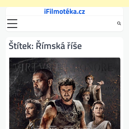
iFilmotéka.cz
Skip
to
content
Štítek:
Římská říše