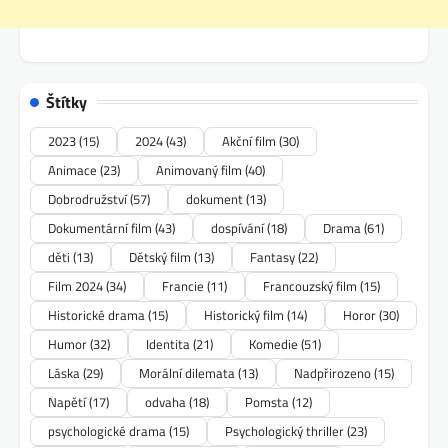
Štítky
2023
(15)
2024
(43)
Akční film
(30)
Animace
(23)
Animovaný film
(40)
Dobrodružství
(57)
dokument
(13)
Dokumentární film
(43)
dospívání
(18)
Drama
(61)
děti
(13)
Dětský film
(13)
Fantasy
(22)
Film 2024
(34)
Francie
(11)
Francouzský film
(15)
Historické drama
(15)
Historický film
(14)
Horor
(30)
Humor
(32)
Identita
(21)
Komedie
(51)
Láska
(29)
Morální dilemata
(13)
Nadpřirozeno
(15)
Napětí
(17)
odvaha
(18)
Pomsta
(12)
psychologické drama
(15)
Psychologický thriller
(23)