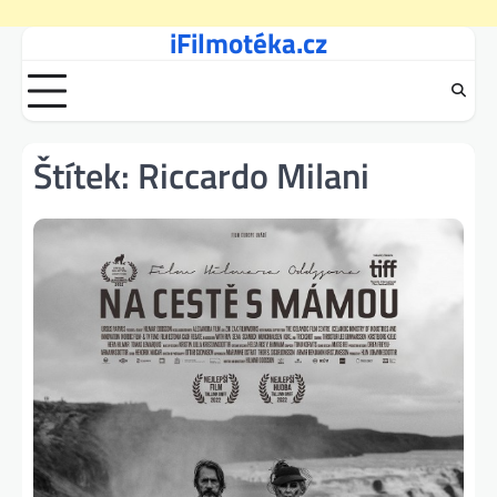
iFilmotéka.cz
Skip
to
content
Štítek:
Riccardo Milani