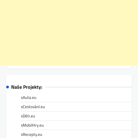
Naše Projekty:
sAuta.eu
sCestování.eu
sDěti.eu
sMobilHry.eu
sRecepty.eu