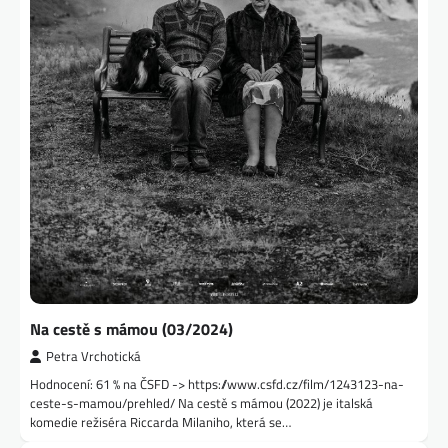
Na cestě s mámou (03/2024)
Petra Vrchotická
Hodnocení: 61 % na ČSFD -> https://www.csfd.cz/film/1243123-na-
ceste-s-mamou/prehled/ Na cestě s mámou (2022) je italská
komedie režiséra Riccarda Milaniho, která se…