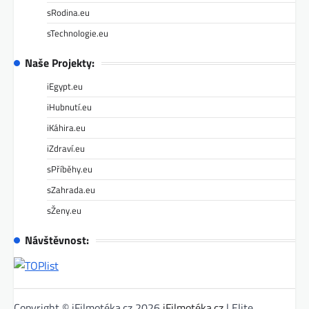
sRodina.eu
sTechnologie.eu
Naše Projekty:
iEgypt.eu
iHubnutí.eu
iKáhira.eu
iZdraví.eu
sPříběhy.eu
sZahrada.eu
sŽeny.eu
Návštěvnost:
Copyright © iFilmotéka.cz 2026
iFilmotéka.cz
| Elite