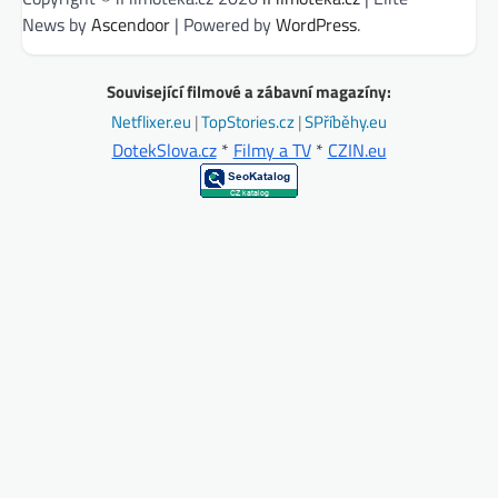
News by
Ascendoor
| Powered by
WordPress
.
Související filmové a zábavní magazíny:
Netflixer.eu
|
TopStories.cz
|
SPříběhy.eu
DotekSlova.cz
*
Filmy a TV
*
CZIN.eu