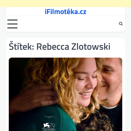
iFilmotéka.cz
Skip
to
content
Štítek:
Rebecca Zlotowski