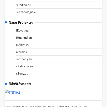
sRodina.eu
sTechnologie.eu
Naše Projekty:
iEgypt.eu
iHubnutí.eu
iKáhira.eu
iZdraví.eu
sPříběhy.eu
sZahrada.eu
sŽeny.eu
Návštěvnost:
Copyright © iFilmotéka.cz 2026
iFilmotéka.cz
| Elite