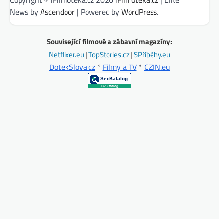
News by
Ascendoor
| Powered by
WordPress
.
Související filmové a zábavní magazíny:
Netflixer.eu
|
TopStories.cz
|
SPříběhy.eu
DotekSlova.cz
*
Filmy a TV
*
CZIN.eu