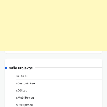
Naše Projekty:
sAuta.eu
sCestování.eu
sDěti.eu
sMobilHry.eu
sRecepty.eu