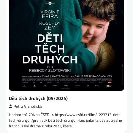
Děti těch druhých (05/2024)
Petra Vrchotická
Hodnocení: 70% na ČSFD -> https://www.csfd.cz/film/1223713-deti-
tech-druhych/prehled/ Děti těch druhých (Les Enfants des autres) je
francouzské drama z roku 2022, které…