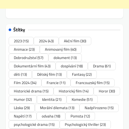
Štítky
2023
(15)
2024
(43)
Akční film
(30)
Animace
(23)
Animovaný film
(40)
Dobrodružství
(57)
dokument
(13)
Dokumentární film
(43)
dospívání
(18)
Drama
(61)
děti
(13)
Dětský film
(13)
Fantasy
(22)
Film 2024
(34)
Francie
(11)
Francouzský film
(15)
Historické drama
(15)
Historický film
(14)
Horor
(30)
Humor
(32)
Identita
(21)
Komedie
(51)
Láska
(29)
Morální dilemata
(13)
Nadpřirozeno
(15)
Napětí
(17)
odvaha
(18)
Pomsta
(12)
psychologické drama
(15)
Psychologický thriller
(23)