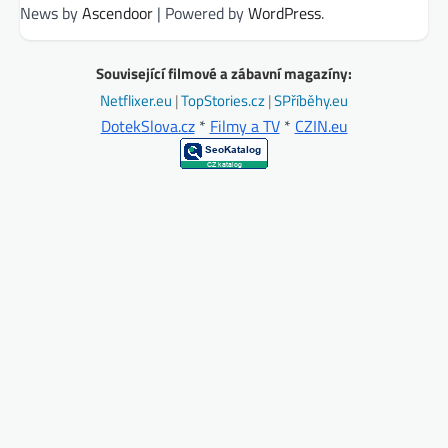
News by
Ascendoor
| Powered by
WordPress
.
Související filmové a zábavní magazíny:
Netflixer.eu
|
TopStories.cz
|
SPříběhy.eu
DotekSlova.cz
*
Filmy a TV
*
CZIN.eu