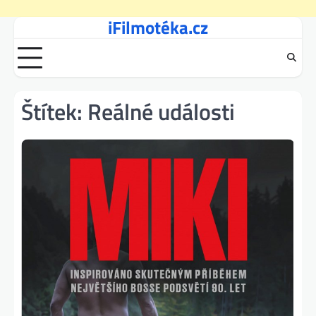
iFilmotéka.cz
Skip
to
content
Štítek:
Reálné události