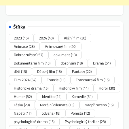
Štítky
2023
(15)
2024
(43)
Akční film
(30)
Animace
(23)
Animovaný film
(40)
Dobrodružství
(57)
dokument
(13)
Dokumentární film
(43)
dospívání
(18)
Drama
(61)
děti
(13)
Dětský film
(13)
Fantasy
(22)
Film 2024
(34)
Francie
(11)
Francouzský film
(15)
Historické drama
(15)
Historický film
(14)
Horor
(30)
Humor
(32)
Identita
(21)
Komedie
(51)
Láska
(29)
Morální dilemata
(13)
Nadpřirozeno
(15)
Napětí
(17)
odvaha
(18)
Pomsta
(12)
psychologické drama
(15)
Psychologický thriller
(23)