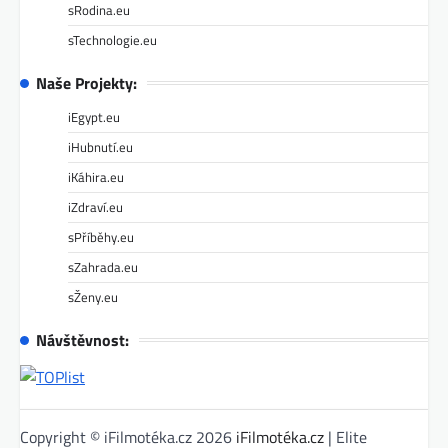
sRodina.eu
sTechnologie.eu
Naše Projekty:
iEgypt.eu
iHubnutí.eu
iKáhira.eu
iZdraví.eu
sPříběhy.eu
sZahrada.eu
sŽeny.eu
Návštěvnost:
Copyright © iFilmotéka.cz 2026
iFilmotéka.cz
| Elite