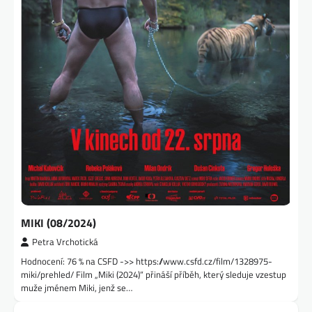
MIKI (08/2024)
Petra Vrchotická
Hodnocení: 76 % na CSFD ->> https://www.csfd.cz/film/1328975-
miki/prehled/ Film „Miki (2024)“ přináší příběh, který sleduje vzestup
muže jménem Miki, jenž se…