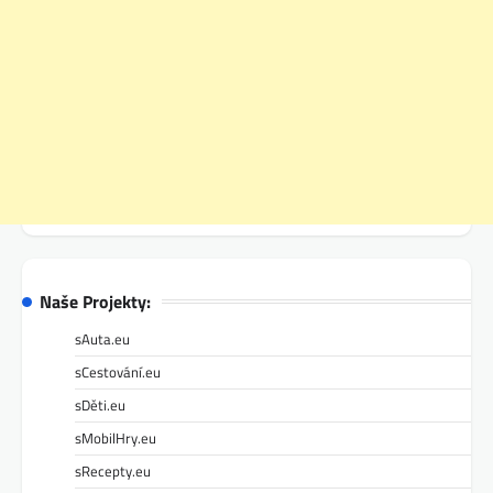
Naše Projekty:
sAuta.eu
sCestování.eu
sDěti.eu
sMobilHry.eu
sRecepty.eu