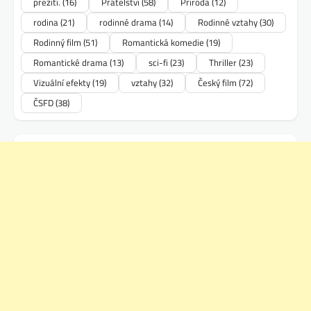
přežití.
(16)
Přátelství
(58)
Příroda
(12)
rodina
(21)
rodinné drama
(14)
Rodinné vztahy
(30)
Rodinný film
(51)
Romantická komedie
(19)
Romantické drama
(13)
sci-fi
(23)
Thriller
(23)
Vizuální efekty
(19)
vztahy
(32)
Český film
(72)
ČSFD
(38)