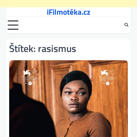
iFilmotéka.cz
Skip
to
content
Štítek:
rasismus