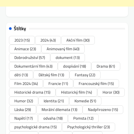
Štítky
2023
(15)
2024
(43)
Akční film
(30)
Animace
(23)
Animovaný film
(40)
Dobrodružství
(57)
dokument
(13)
Dokumentární film
(43)
dospívání
(18)
Drama
(61)
děti
(13)
Dětský film
(13)
Fantasy
(22)
Film 2024
(34)
Francie
(11)
Francouzský film
(15)
Historické drama
(15)
Historický film
(14)
Horor
(30)
Humor
(32)
Identita
(21)
Komedie
(51)
Láska
(29)
Morální dilemata
(13)
Nadpřirozeno
(15)
Napětí
(17)
odvaha
(18)
Pomsta
(12)
psychologické drama
(15)
Psychologický thriller
(23)