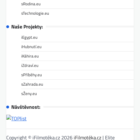
sRodina.eu
sTechnologie.eu
Naše Projekty:
iEgypt.eu
iHubnutí.eu
iKáhira.eu
iZdraví.eu
sPříběhy.eu
sZahrada.eu
sŽeny.eu
Návštěvnost:
Copyright © iFilmotéka.cz 2026
iFilmotéka.cz
| Elite