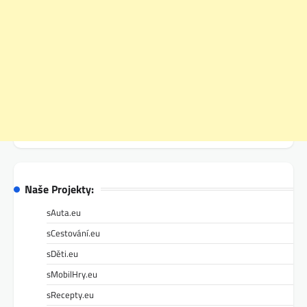
Naše Projekty:
sAuta.eu
sCestování.eu
sDěti.eu
sMobilHry.eu
sRecepty.eu