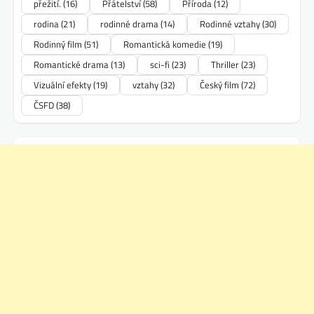
přežití.
(16)
Přátelství
(58)
Příroda
(12)
rodina
(21)
rodinné drama
(14)
Rodinné vztahy
(30)
Rodinný film
(51)
Romantická komedie
(19)
Romantické drama
(13)
sci-fi
(23)
Thriller
(23)
Vizuální efekty
(19)
vztahy
(32)
Český film
(72)
ČSFD
(38)