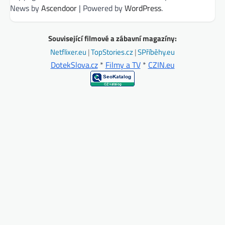
News by
Ascendoor
| Powered by
WordPress
.
Související filmové a zábavní magazíny:
Netflixer.eu
|
TopStories.cz
|
SPříběhy.eu
DotekSlova.cz
*
Filmy a TV
*
CZIN.eu