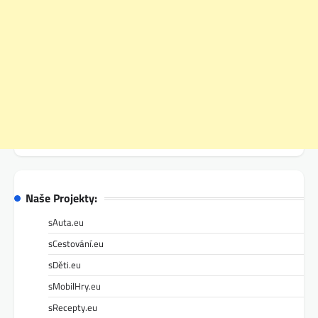
Naše Projekty:
sAuta.eu
sCestování.eu
sDěti.eu
sMobilHry.eu
sRecepty.eu