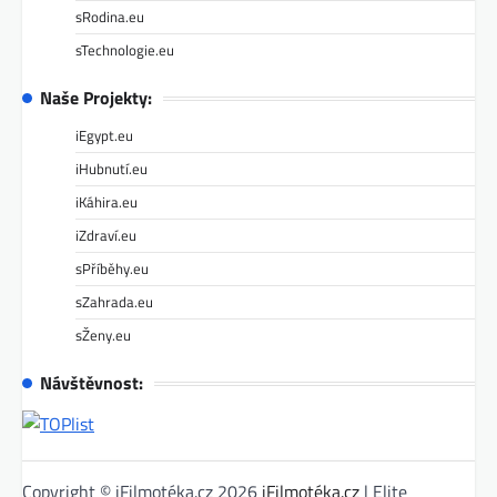
sRodina.eu
sTechnologie.eu
Naše Projekty:
iEgypt.eu
iHubnutí.eu
iKáhira.eu
iZdraví.eu
sPříběhy.eu
sZahrada.eu
sŽeny.eu
Návštěvnost:
Copyright © iFilmotéka.cz 2026
iFilmotéka.cz
| Elite