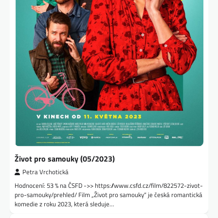
Život pro samouky (05/2023)
Petra Vrchotická
Hodnocení: 53 % na ČSFD ->> https://www.csfd.cz/film/822572-zivot-
pro-samouky/prehled/ Film „Život pro samouky“ je česká romantická
komedie z roku 2023, která sleduje…