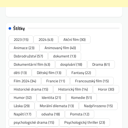
Štítky
2023
(15)
2024
(43)
Akční film
(30)
Animace
(23)
Animovaný film
(40)
Dobrodružství
(57)
dokument
(13)
Dokumentární film
(43)
dospívání
(18)
Drama
(61)
děti
(13)
Dětský film
(13)
Fantasy
(22)
Film 2024
(34)
Francie
(11)
Francouzský film
(15)
Historické drama
(15)
Historický film
(14)
Horor
(30)
Humor
(32)
Identita
(21)
Komedie
(51)
Láska
(29)
Morální dilemata
(13)
Nadpřirozeno
(15)
Napětí
(17)
odvaha
(18)
Pomsta
(12)
psychologické drama
(15)
Psychologický thriller
(23)