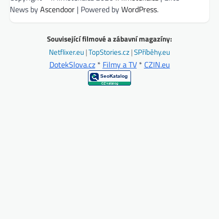
News by
Ascendoor
| Powered by
WordPress
.
Související filmové a zábavní magazíny:
Netflixer.eu
|
TopStories.cz
|
SPříběhy.eu
DotekSlova.cz
*
Filmy a TV
*
CZIN.eu