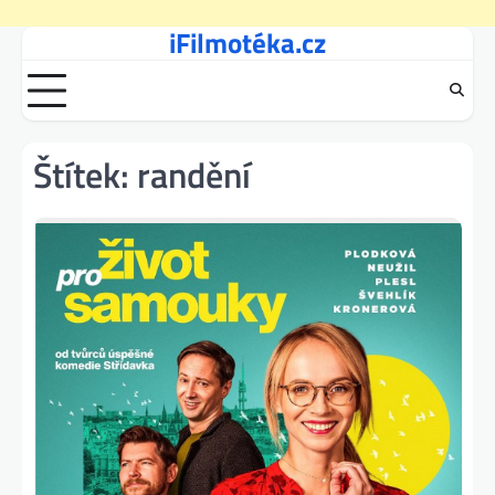
iFilmotéka.cz
Skip
to
content
Štítek:
randění