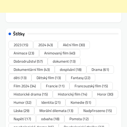
Štítky
2023
(15)
2024
(43)
Akční film
(30)
Animace
(23)
Animovaný film
(40)
Dobrodružství
(57)
dokument
(13)
Dokumentární film
(43)
dospívání
(18)
Drama
(61)
děti
(13)
Dětský film
(13)
Fantasy
(22)
Film 2024
(34)
Francie
(11)
Francouzský film
(15)
Historické drama
(15)
Historický film
(14)
Horor
(30)
Humor
(32)
Identita
(21)
Komedie
(51)
Láska
(29)
Morální dilemata
(13)
Nadpřirozeno
(15)
Napětí
(17)
odvaha
(18)
Pomsta
(12)
psychologické drama
(15)
Psychologický thriller
(23)