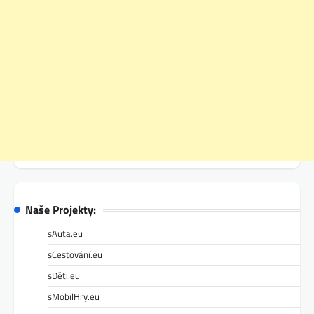
Naše Projekty:
sAuta.eu
sCestování.eu
sDěti.eu
sMobilHry.eu