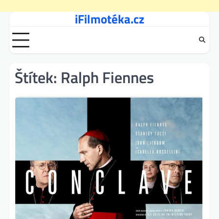
iFilmotéka.cz
Skip
to
content
Štítek:
Ralph Fiennes