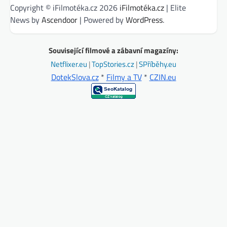
Copyright © iFilmotéka.cz 2026
iFilmotéka.cz
| Elite
News by
Ascendoor
| Powered by
WordPress
.
Související filmové a zábavní magazíny:
Netflixer.eu
|
TopStories.cz
|
SPříběhy.eu
DotekSlova.cz
*
Filmy a TV
*
CZIN.eu