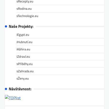
sRecepty.eu
sRodina.eu
sTechnologie.eu
Naše Projekty:
iEgypt.eu
iHubnutí.eu
iKáhira.eu
iZdraví.eu
sPříběhy.eu
sZahrada.eu
sŽeny.eu
Návštěvnost: