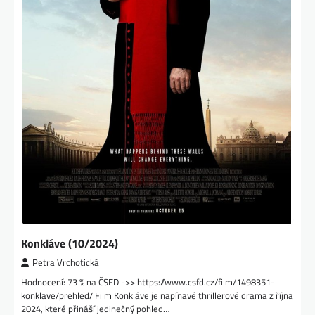
Konkláve (10/2024)
Petra Vrchotická
Hodnocení: 73 % na ČSFD ->> https://www.csfd.cz/film/1498351-
konklave/prehled/ Film Konkláve je napínavé thrillerové drama z října
2024, které přináší jedinečný pohled…