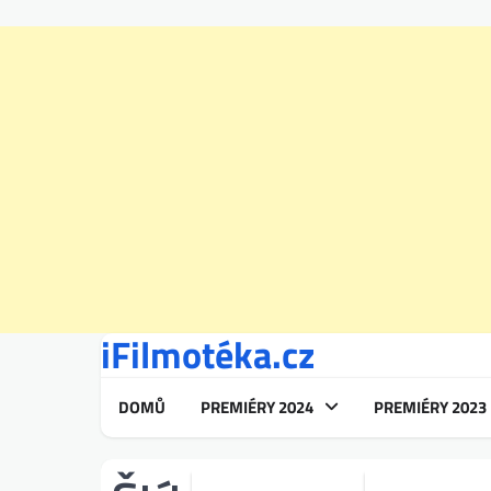
iFilmotéka.cz
Skip
to
content
DOMŮ
PREMIÉRY 2024
PREMIÉRY 2023