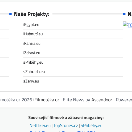
Naše Projekty:
N
iEgypt.eu
iHubnutí.eu
iKáhira.eu
iZdraví.eu
sPříběhy.eu
sZahrada.eu
sŽeny.eu
ilmotéka.cz 2026
iFilmotéka.cz
| Elite News by
Ascendoor
| Powere
Související filmové a zábavní magazíny:
Netflixer.eu
|
TopStories.cz
|
SPříběhy.eu