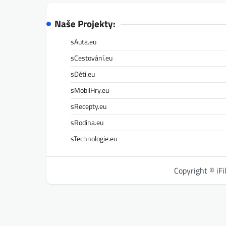
Naše Projekty:
sAuta.eu
sCestování.eu
sDěti.eu
sMobilHry.eu
sRecepty.eu
sRodina.eu
sTechnologie.eu
Copyright © iF