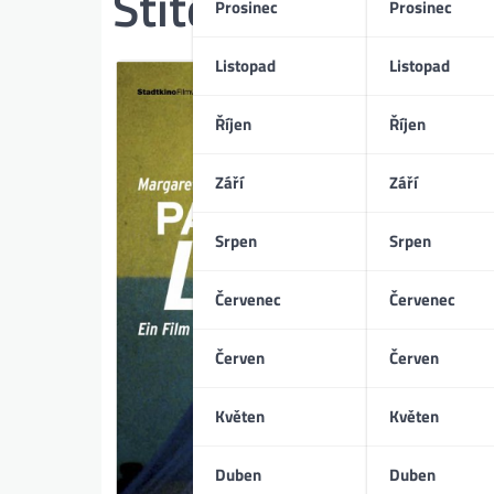
Štítek:
rakouské 
Prosinec
Prosinec
Listopad
Listopad
Říjen
Říjen
Září
Září
Srpen
Srpen
Červenec
Červenec
Červen
Červen
Květen
Květen
Duben
Duben