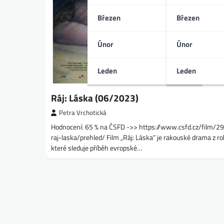
Březen
Březen
Únor
Únor
Leden
Leden
Ráj: Láska (06/2023)
Petra Vrchotická
Hodnocení: 65 % na ČSFD ->> https://www.csfd.cz/film/2
raj-laska/prehled/ Film „Ráj: Láska“ je rakouské drama z r
které sleduje příběh evropské…