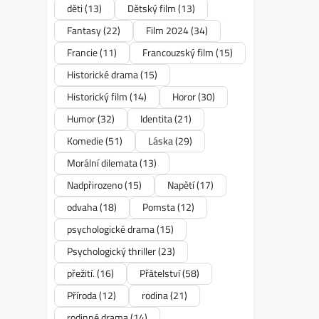
děti
(13)
Dětský film
(13)
Fantasy
(22)
Film 2024
(34)
Francie
(11)
Francouzský film
(15)
Historické drama
(15)
Historický film
(14)
Horor
(30)
Humor
(32)
Identita
(21)
Komedie
(51)
Láska
(29)
Morální dilemata
(13)
Nadpřirozeno
(15)
Napětí
(17)
odvaha
(18)
Pomsta
(12)
psychologické drama
(15)
Psychologický thriller
(23)
přežití.
(16)
Přátelství
(58)
Příroda
(12)
rodina
(21)
rodinné drama
(14)