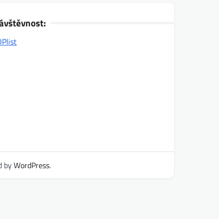
ávštěvnost:
d by
WordPress
.