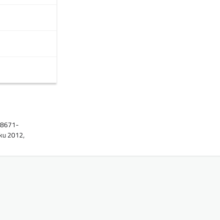
98671-
oku 2012,