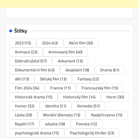
Štítky
2023
(15)
2024
(43)
Akční film
(30)
Animace
(23)
Animovaný film
(40)
Dobrodružství
(57)
dokument
(13)
Dokumentární film
(43)
dospívání
(18)
Drama
(61)
děti
(13)
Dětský film
(13)
Fantasy
(22)
Film 2024
(34)
Francie
(11)
Francouzský film
(15)
Historické drama
(15)
Historický film
(14)
Horor
(30)
Humor
(32)
Identita
(21)
Komedie
(51)
Láska
(29)
Morální dilemata
(13)
Nadpřirozeno
(15)
Napětí
(17)
odvaha
(18)
Pomsta
(12)
psychologické drama
(15)
Psychologický thriller
(23)