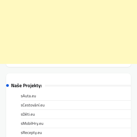
Naše Projekty:
sAuta.eu
sCestování.eu
sDěti.eu
sMobilHry.eu
sRecepty.eu