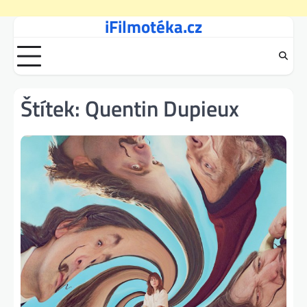
iFilmotéka.cz
Skip
to
content
Štítek:
Quentin Dupieux