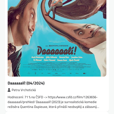
Daaaaaalí! (04/2024)
Petra Vrchotická
Hodnocení: 71 % na ČSFD -> https://www.csfd.cz/film/1263656-
daaaaaali/prehled/ Daaaaaalí! (2023) je surrealistická komedie
režiséra Quentina Dupieuxe, která přináší neobvyklý a zábavný…