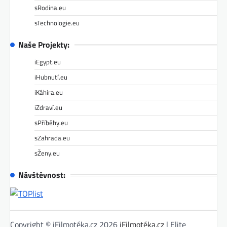
sRodina.eu
sTechnologie.eu
Naše Projekty:
iEgypt.eu
iHubnutí.eu
iKáhira.eu
iZdraví.eu
sPříběhy.eu
sZahrada.eu
sŽeny.eu
Návštěvnost:
Copyright © iFilmotéka.cz 2026
iFilmotéka.cz
| Elite