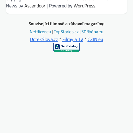
News by
Ascendoor
| Powered by
WordPress
.
Související filmové a zábavní magazíny:
Netflixer.eu
|
TopStories.cz
|
SPříběhy.eu
DotekSlova.cz
*
Filmy a TV
*
CZIN.eu