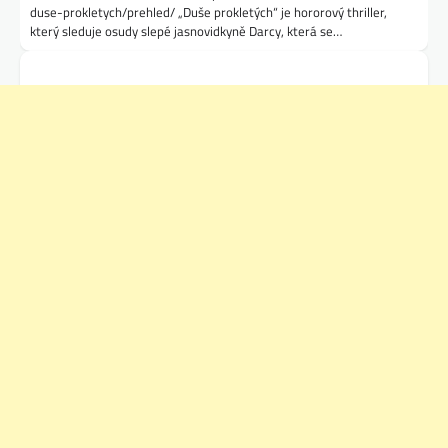
duse-prokletych/prehled/ „Duše prokletých“ je hororový thriller,
který sleduje osudy slepé jasnovidkyně Darcy, která se…