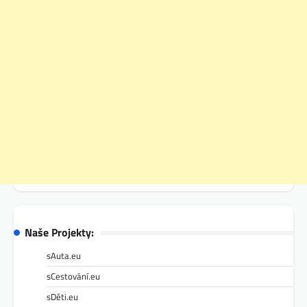
Naše Projekty:
sAuta.eu
sCestování.eu
sDěti.eu