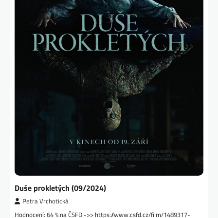
Duše prokletých (09/2024)
Petra Vrchotická
Hodnocení: 64 % na ČSFD ->> https://www.csfd.cz/film/1489317-