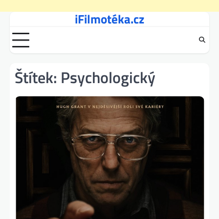
iFilmotéka.cz
Skip
to
content
Štítek:
Psychologický