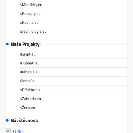
sMobilHry.eu
sRecepty.eu
sRodina.eu
sTechnologie.eu
Naše Projekty:
iEgypt.eu
iHubnutí.eu
iKáhira.eu
iZdraví.eu
sPříběhy.eu
sZahrada.eu
sŽeny.eu
Návštěvnost: