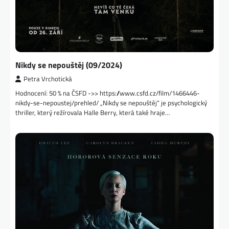
Nikdy se nepouštěj (09/2024)
Petra Vrchotická
Hodnocení: 50 % na ČSFD ->> https://www.csfd.cz/film/1466446-
nikdy-se-nepoustej/prehled/ „Nikdy se nepouštěj“ je psychologický
thriller, který režírovala Halle Berry, která také hraje…