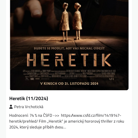
Heretik (11/2024)
Petra Vrchotická
Hodnocení: 74 % na ČSFD ->> https://www.csfd.cz/film/1419147-
heretik/prehled/ Film „Heretik“ je americký hororový thriller z roku
2024, který sleduje příběh dvou…