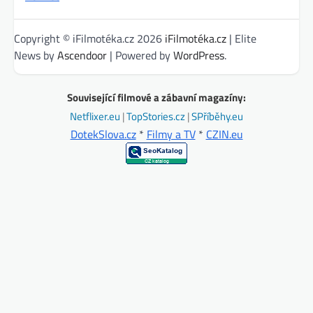
Copyright © iFilmotéka.cz 2026
iFilmotéka.cz
| Elite
News by
Ascendoor
| Powered by
WordPress
.
Související filmové a zábavní magazíny:
Netflixer.eu
|
TopStories.cz
|
SPříběhy.eu
DotekSlova.cz
*
Filmy a TV
*
CZIN.eu