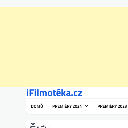
iFilmotéka.cz
Skip
to
content
DOMŮ
PREMIÉRY 2024
PREMIÉRY 2023