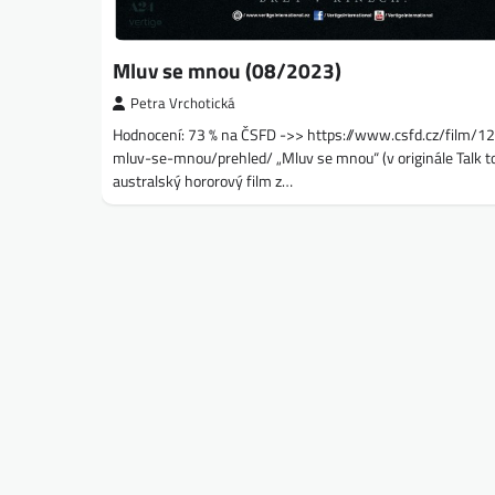
Mluv se mnou (08/2023)
Petra Vrchotická
Hodnocení: 73 % na ČSFD ->> https://www.csfd.cz/film/
mluv-se-mnou/prehled/ „Mluv se mnou“ (v originále Talk to
australský hororový film z…