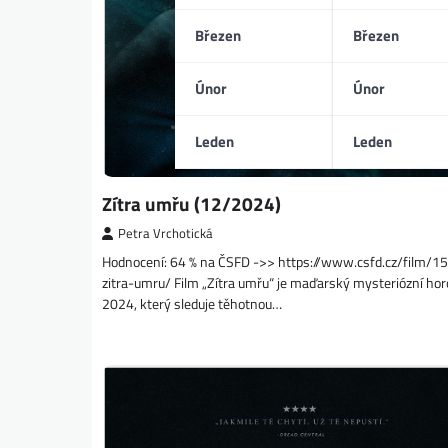
Březen
Březen
Únor
Únor
Leden
Leden
Zítra umřu (12/2024)
Petra Vrchotická
Hodnocení: 64 % na ČSFD ->> https://www.csfd.cz/film/
zitra-umru/ Film „Zítra umřu“ je maďarský mysteriózní hor
2024, který sleduje těhotnou…