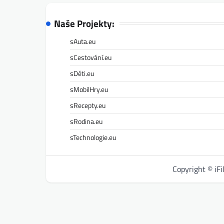
Naše Projekty:
sAuta.eu
sCestování.eu
sDěti.eu
sMobilHry.eu
sRecepty.eu
sRodina.eu
sTechnologie.eu
Copyright © iF