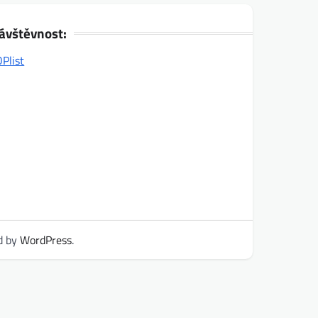
ávštěvnost:
d by
WordPress
.