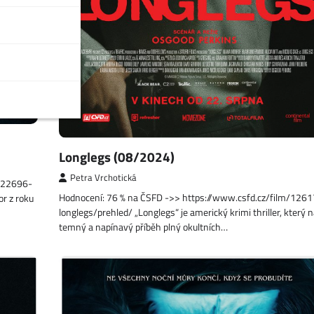
Longlegs (08/2024)
Petra Vrchotická
1522696-
Hodnocení: 76 % na ČSFD ->> https://www.csfd.cz/film/126
or z roku
longlegs/prehled/ „Longlegs“ je americký krimi thriller, který n
temný a napínavý příběh plný okultních…