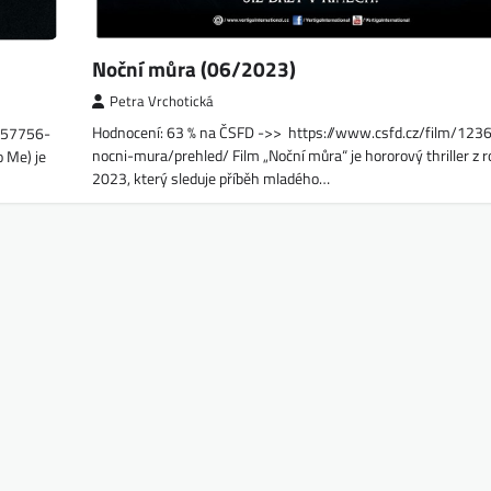
Noční můra (06/2023)
Petra Vrchotická
Hodnocení: 63 % na ČSFD ->> https://www.csfd.cz/film/123
1257756-
nocni-mura/prehled/ Film „Noční můra“ je hororový thriller z 
 Me) je
2023, který sleduje příběh mladého…