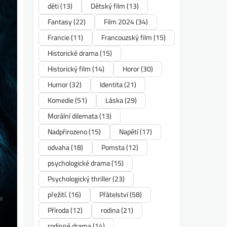
děti
(13)
Dětský film
(13)
Fantasy
(22)
Film 2024
(34)
Francie
(11)
Francouzský film
(15)
Historické drama
(15)
Historický film
(14)
Horor
(30)
Humor
(32)
Identita
(21)
Komedie
(51)
Láska
(29)
Morální dilemata
(13)
Nadpřirozeno
(15)
Napětí
(17)
odvaha
(18)
Pomsta
(12)
psychologické drama
(15)
Psychologický thriller
(23)
přežití.
(16)
Přátelství
(58)
Příroda
(12)
rodina
(21)
rodinné drama
(14)