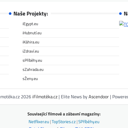
Naše Projekty:
N
iEgypt.eu
iHubnutí.eu
iKáhira.eu
iZdraví.eu
sPříběhy.eu
sZahrada.eu
sŽeny.eu
ilmotéka.cz 2026
iFilmotéka.cz
| Elite News by
Ascendoor
| Powere
Související filmové a zábavní magazíny:
Netflixer.eu
|
TopStories.cz
|
SPříběhy.eu