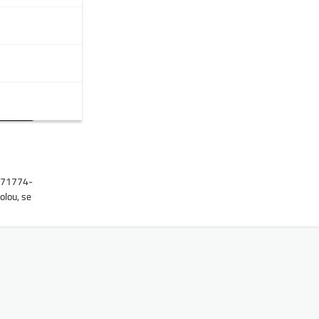
1271774-
polou, se