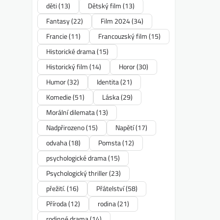
děti
(13)
Dětský film
(13)
Fantasy
(22)
Film 2024
(34)
Francie
(11)
Francouzský film
(15)
Historické drama
(15)
Historický film
(14)
Horor
(30)
Humor
(32)
Identita
(21)
Komedie
(51)
Láska
(29)
Morální dilemata
(13)
Nadpřirozeno
(15)
Napětí
(17)
odvaha
(18)
Pomsta
(12)
psychologické drama
(15)
Psychologický thriller
(23)
přežití.
(16)
Přátelství
(58)
Příroda
(12)
rodina
(21)
rodinné drama
(14)