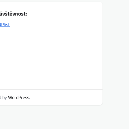
ávštěvnost:
d by
WordPress
.