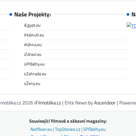
Naše Projekty:
N
iEgypt.eu
iHubnutí.eu
iKáhira.eu
iZdraví.eu
sPříběhy.eu
sZahrada.eu
sŽeny.eu
ilmotéka.cz 2026
iFilmotéka.cz
| Elite News by
Ascendoor
| Powere
Související filmové a zábavní magazíny:
Netflixer.eu
|
TopStories.cz
|
SPříběhy.eu