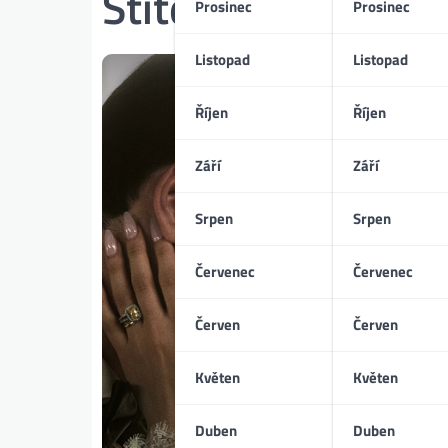
Štítek:
Priscilla P
Prosinec
Prosinec
Listopad
Listopad
Říjen
Říjen
Září
Září
Srpen
Srpen
Červenec
Červenec
Červen
Červen
Květen
Květen
Duben
Duben