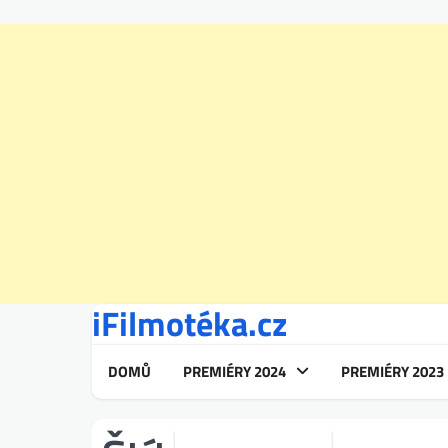
iFilmotéka.cz
Skip
to
content
DOMŮ
PREMIÉRY 2024
PREMIÉRY 2023