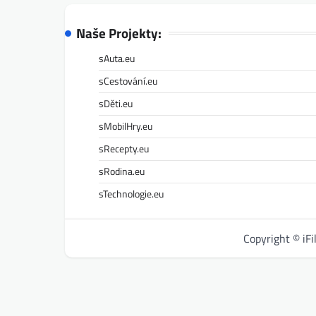
Naše Projekty:
sAuta.eu
sCestování.eu
sDěti.eu
sMobilHry.eu
sRecepty.eu
sRodina.eu
sTechnologie.eu
Copyright © iF