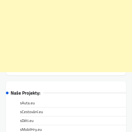
Naše Projekty:
sAuta.eu
sCestování.eu
sDěti.eu
sMobilHry.eu