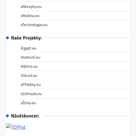
sRecepty.eu
sRodina.eu
sTechnologie.eu
Naše Projekty:
iEgypt.eu
iHubnutí.eu
iKáhira.eu
iZdraví.eu
sPříběhy.eu
sZahrada.eu
sŽeny.eu
Návštěvnost: