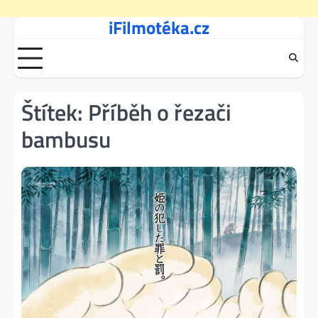
iFilmotéka.cz
Skip
to
content
Štítek:
Příběh o řezači
bambusu