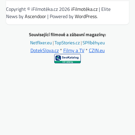
Copyright © iFilmotéka.cz 2026
iFilmotéka.cz
| Elite
News by
Ascendoor
| Powered by
WordPress
.
Související filmové a zábavní magazíny:
Netflixer.eu
|
TopStories.cz
|
SPříběhy.eu
DotekSlova.cz
*
Filmy a TV
*
CZIN.eu