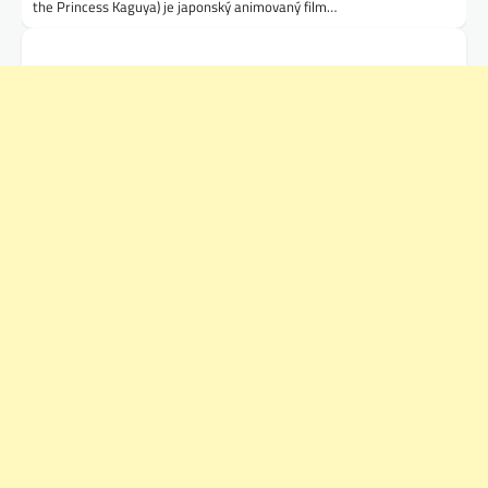
the Princess Kaguya) je japonský animovaný film…