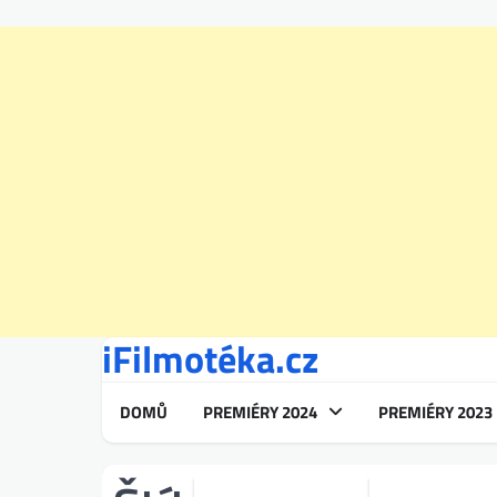
iFilmotéka.cz
Skip
to
content
DOMŮ
PREMIÉRY 2024
PREMIÉRY 2023