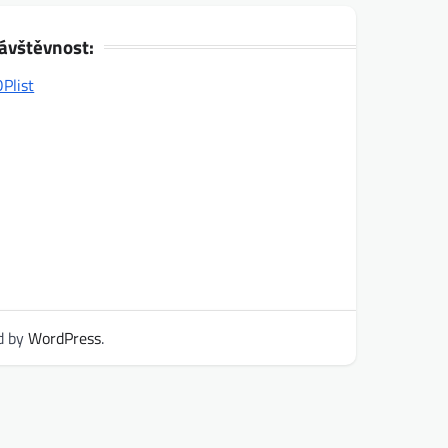
ávštěvnost:
d by
WordPress
.