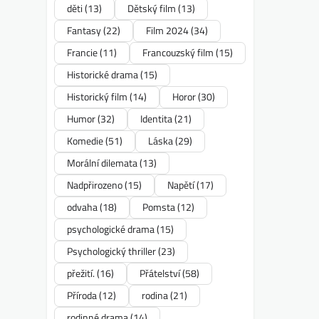
děti
(13)
Dětský film
(13)
Fantasy
(22)
Film 2024
(34)
Francie
(11)
Francouzský film
(15)
Historické drama
(15)
Historický film
(14)
Horor
(30)
Humor
(32)
Identita
(21)
Komedie
(51)
Láska
(29)
Morální dilemata
(13)
Nadpřirozeno
(15)
Napětí
(17)
odvaha
(18)
Pomsta
(12)
psychologické drama
(15)
Psychologický thriller
(23)
přežití.
(16)
Přátelství
(58)
Příroda
(12)
rodina
(21)
rodinné drama
(14)