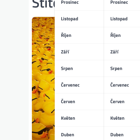
Štítek:
překonání 
Prosinec
Prosinec
Listopad
Listopad
Říjen
Říjen
Září
Září
Srpen
Srpen
Červenec
Červenec
Červen
Červen
Květen
Květen
Duben
Duben