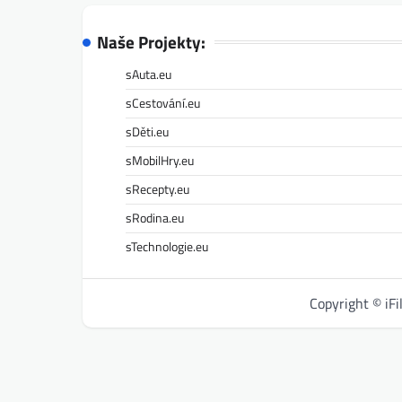
Naše Projekty:
sAuta.eu
sCestování.eu
sDěti.eu
sMobilHry.eu
sRecepty.eu
sRodina.eu
sTechnologie.eu
Copyright © iF