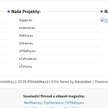
Naše Projekty:
N
iEgypt.eu
iHubnutí.eu
iKáhira.eu
iZdraví.eu
sPříběhy.eu
sZahrada.eu
sŽeny.eu
ilmotéka.cz 2026
iFilmotéka.cz
| Elite News by
Ascendoor
| Powere
Související filmové a zábavní magazíny:
Netflixer.eu
|
TopStories.cz
|
SPříběhy.eu