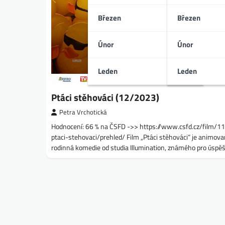
Březen
Březen
Únor
Únor
Leden
Leden
Ptáci stěhováci (12/2023)
Petra Vrchotická
Hodnocení: 66 % na ČSFD ->> https://www.csfd.cz/film/
ptaci-stehovaci/prehled/ Film „Ptáci stěhováci“ je animov
rodinná komedie od studia Illumination, známého pro úsp