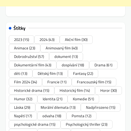
Štítky
2023
(15)
2024
(43)
Akční film
(30)
Animace
(23)
Animovaný film
(40)
Dobrodružství
(57)
dokument
(13)
Dokumentární film
(43)
dospívání
(18)
Drama
(61)
děti
(13)
Dětský film
(13)
Fantasy
(22)
Film 2024
(34)
Francie
(11)
Francouzský film
(15)
Historické drama
(15)
Historický film
(14)
Horor
(30)
Humor
(32)
Identita
(21)
Komedie
(51)
Láska
(29)
Morální dilemata
(13)
Nadpřirozeno
(15)
Napětí
(17)
odvaha
(18)
Pomsta
(12)
psychologické drama
(15)
Psychologický thriller
(23)