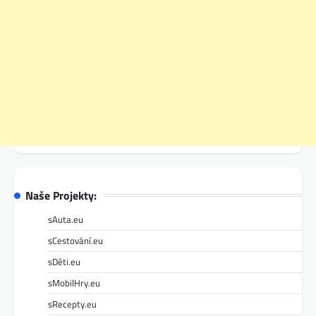
Naše Projekty:
sAuta.eu
sCestování.eu
sDěti.eu
sMobilHry.eu
sRecepty.eu