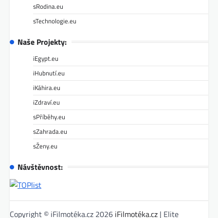
sRodina.eu
sTechnologie.eu
Naše Projekty:
iEgypt.eu
iHubnutí.eu
iKáhira.eu
iZdraví.eu
sPříběhy.eu
sZahrada.eu
sŽeny.eu
Návštěvnost:
Copyright © iFilmotéka.cz 2026
iFilmotéka.cz
| Elite