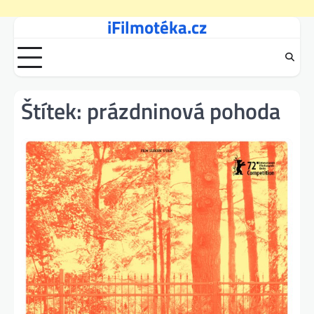
iFilmotéka.cz
Skip
to
content
Štítek:
prázdninová pohoda