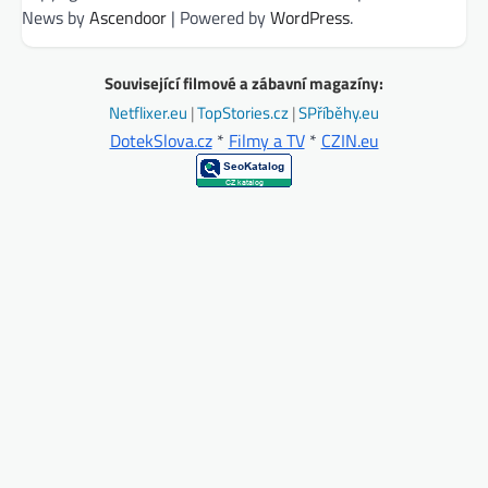
News by
Ascendoor
| Powered by
WordPress
.
Související filmové a zábavní magazíny:
Netflixer.eu
|
TopStories.cz
|
SPříběhy.eu
DotekSlova.cz
*
Filmy a TV
*
CZIN.eu