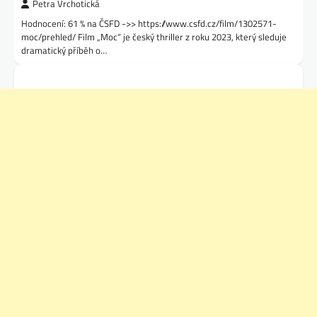
Petra Vrchotická
Hodnocení: 61 % na ČSFD ->> https://www.csfd.cz/film/1302571-
moc/prehled/ Film „Moc“ je český thriller z roku 2023, který sleduje
dramatický příběh o…