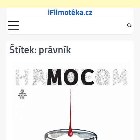
iFilmotéka.cz
Skip
to
content
Štítek:
právník