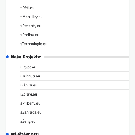
sDěti.eu
sMobilHry.eu
sRecepty.eu
sRodina.eu
sTechnologie.eu
Naše Projekty:
iEgypt.eu
iHubnutí.eu
iKáhira.eu
iZdraví.eu
sPříběhy.eu
sZahrada.eu
sŽeny.eu
Návštěvnost: