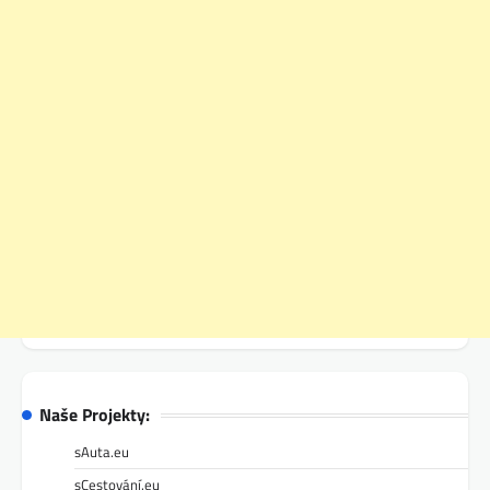
Naše Projekty:
sAuta.eu
sCestování.eu