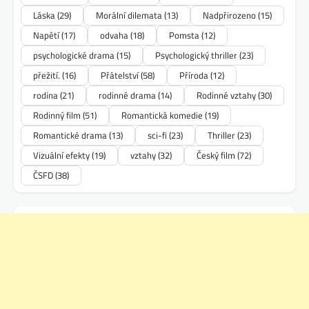
Láska
(29)
Morální dilemata
(13)
Nadpřirozeno
(15)
Napětí
(17)
odvaha
(18)
Pomsta
(12)
psychologické drama
(15)
Psychologický thriller
(23)
přežití.
(16)
Přátelství
(58)
Příroda
(12)
rodina
(21)
rodinné drama
(14)
Rodinné vztahy
(30)
Rodinný film
(51)
Romantická komedie
(19)
Romantické drama
(13)
sci-fi
(23)
Thriller
(23)
Vizuální efekty
(19)
vztahy
(32)
Český film
(72)
ČSFD
(38)