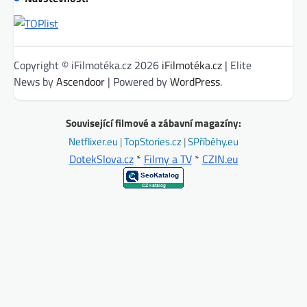
Copyright © iFilmotéka.cz 2026
iFilmotéka.cz
| Elite
News by
Ascendoor
| Powered by
WordPress
.
Související filmové a zábavní magazíny:
Netflixer.eu
|
TopStories.cz
|
SPříběhy.eu
DotekSlova.cz
*
Filmy a TV
*
CZIN.eu