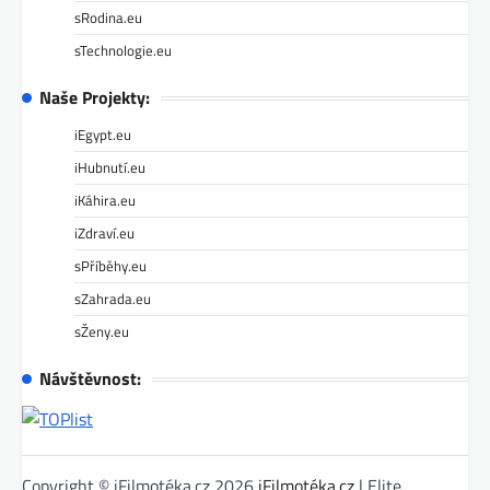
sRodina.eu
sTechnologie.eu
Naše Projekty:
iEgypt.eu
iHubnutí.eu
iKáhira.eu
iZdraví.eu
sPříběhy.eu
sZahrada.eu
sŽeny.eu
Návštěvnost:
Copyright © iFilmotéka.cz 2026
iFilmotéka.cz
| Elite