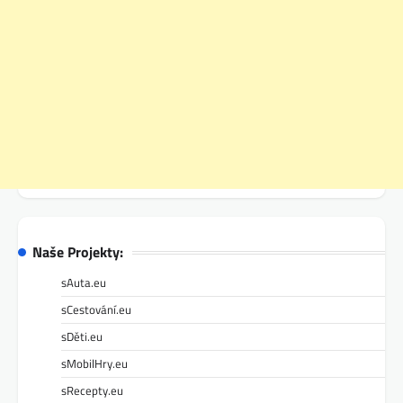
Naše Projekty:
sAuta.eu
sCestování.eu
sDěti.eu
sMobilHry.eu
sRecepty.eu