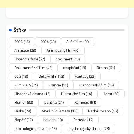
Štítky
2023
(15)
2024
(43)
Akční film
(30)
Animace
(23)
Animovaný film
(40)
Dobrodružství
(57)
dokument
(13)
Dokumentární film
(43)
dospívání
(18)
Drama
(61)
děti
(13)
Dětský film
(13)
Fantasy
(22)
Film 2024
(34)
Francie
(11)
Francouzský film
(15)
Historické drama
(15)
Historický film
(14)
Horor
(30)
Humor
(32)
Identita
(21)
Komedie
(51)
Láska
(29)
Morální dilemata
(13)
Nadpřirozeno
(15)
Napětí
(17)
odvaha
(18)
Pomsta
(12)
psychologické drama
(15)
Psychologický thriller
(23)