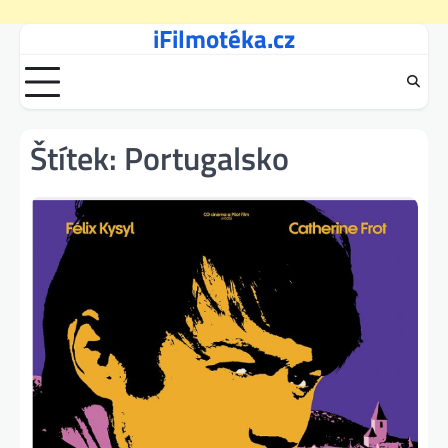
iFilmotéka.cz
Skip
to
content
Štítek:
Portugalsko