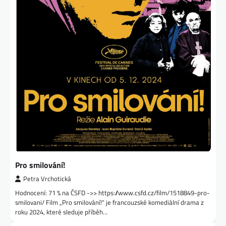
Pro smilování!
Petra Vrchotická
Hodnocení: 71 % na ČSFD ->> https://www.csfd.cz/film/1518849-pro-
smilovani/ Film „Pro smilování!“ je francouzské komediální drama z
roku 2024, které sleduje příběh…