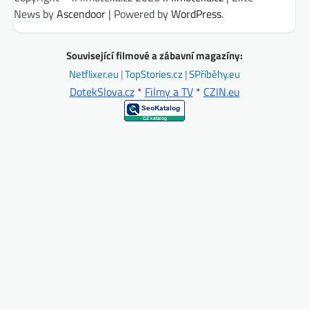
News by
Ascendoor
| Powered by
WordPress
.
Související filmové a zábavní magazíny:
Netflixer.eu
|
TopStories.cz
|
SPříběhy.eu
DotekSlova.cz
*
Filmy a TV
*
CZIN.eu