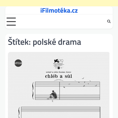
iFilmotéka.cz
Skip
to
content
Štítek:
polské drama