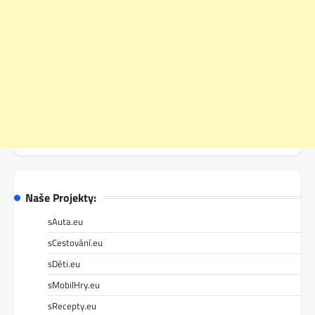
Naše Projekty:
sAuta.eu
sCestování.eu
sDěti.eu
sMobilHry.eu
sRecepty.eu