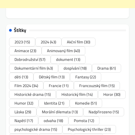
Štítky
2023
(15)
2024
(43)
Akční film
(30)
Animace
(23)
Animovaný film
(40)
Dobrodružství
(57)
dokument
(13)
Dokumentární film
(43)
dospívání
(18)
Drama
(61)
děti
(13)
Dětský film
(13)
Fantasy
(22)
Film 2024
(34)
Francie
(11)
Francouzský film
(15)
Historické drama
(15)
Historický film
(14)
Horor
(30)
Humor
(32)
Identita
(21)
Komedie
(51)
Láska
(29)
Morální dilemata
(13)
Nadpřirozeno
(15)
Napětí
(17)
odvaha
(18)
Pomsta
(12)
psychologické drama
(15)
Psychologický thriller
(23)