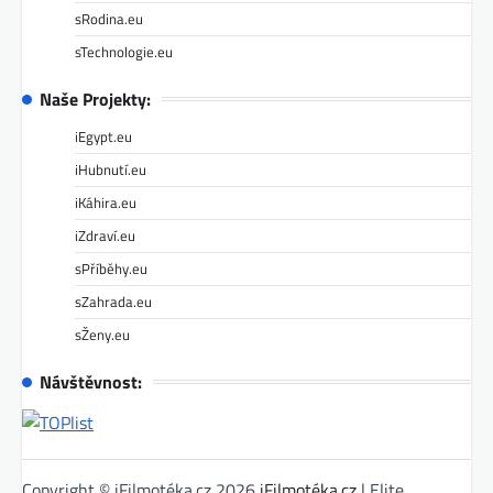
sRodina.eu
sTechnologie.eu
Naše Projekty:
iEgypt.eu
iHubnutí.eu
iKáhira.eu
iZdraví.eu
sPříběhy.eu
sZahrada.eu
sŽeny.eu
Návštěvnost:
Copyright © iFilmotéka.cz 2026
iFilmotéka.cz
| Elite