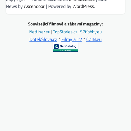
News by
Ascendoor
| Powered by
WordPress
.
Související filmové a zábavní magazíny:
Netflixer.eu
|
TopStories.cz
|
SPříběhy.eu
DotekSlova.cz
*
Filmy a TV
*
CZIN.eu