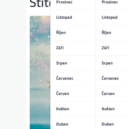
Štítek:
pohyb jako
Prosinec
Prosinec
Listopad
Listopad
Říjen
Říjen
Září
Září
Srpen
Srpen
Červenec
Červenec
Červen
Červen
Květen
Květen
Duben
Duben