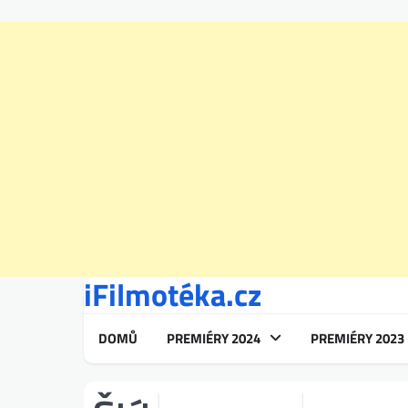
iFilmotéka.cz
Skip
to
content
DOMŮ
PREMIÉRY 2024
PREMIÉRY 2023