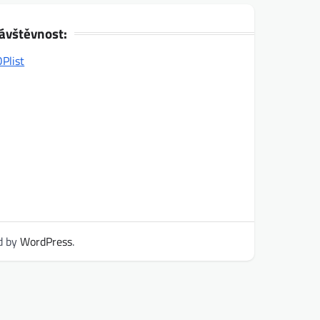
ávštěvnost:
d by
WordPress
.