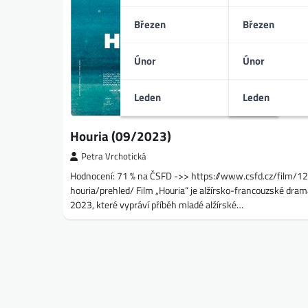
Březen
Březen
Únor
Únor
Leden
Leden
Houria (09/2023)
Petra Vrchotická
Hodnocení: 71 % na ČSFD ->> https://www.csfd.cz/film/
houria/prehled/ Film „Houria“ je alžírsko-francouzské dram
2023, které vypráví příběh mladé alžírské…