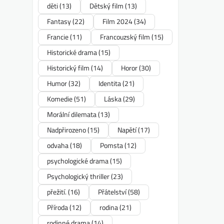
děti
(13)
Dětský film
(13)
Fantasy
(22)
Film 2024
(34)
Francie
(11)
Francouzský film
(15)
Historické drama
(15)
Historický film
(14)
Horor
(30)
Humor
(32)
Identita
(21)
Komedie
(51)
Láska
(29)
Morální dilemata
(13)
Nadpřirozeno
(15)
Napětí
(17)
odvaha
(18)
Pomsta
(12)
psychologické drama
(15)
Psychologický thriller
(23)
přežití.
(16)
Přátelství
(58)
Příroda
(12)
rodina
(21)
rodinné drama
(14)