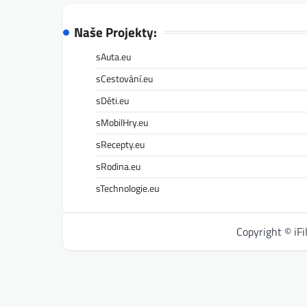
Naše Projekty:
sAuta.eu
sCestování.eu
sDěti.eu
sMobilHry.eu
sRecepty.eu
sRodina.eu
sTechnologie.eu
Copyright © iF