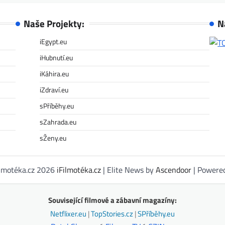
Naše Projekty:
N
iEgypt.eu
iHubnutí.eu
iKáhira.eu
iZdraví.eu
sPříběhy.eu
sZahrada.eu
sŽeny.eu
ilmotéka.cz 2026
iFilmotéka.cz
| Elite News by
Ascendoor
| Powere
Související filmové a zábavní magazíny:
Netflixer.eu
|
TopStories.cz
|
SPříběhy.eu