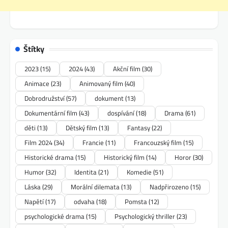
Štítky
2023
(15)
2024
(43)
Akční film
(30)
Animace
(23)
Animovaný film
(40)
Dobrodružství
(57)
dokument
(13)
Dokumentární film
(43)
dospívání
(18)
Drama
(61)
děti
(13)
Dětský film
(13)
Fantasy
(22)
Film 2024
(34)
Francie
(11)
Francouzský film
(15)
Historické drama
(15)
Historický film
(14)
Horor
(30)
Humor
(32)
Identita
(21)
Komedie
(51)
Láska
(29)
Morální dilemata
(13)
Nadpřirozeno
(15)
Napětí
(17)
odvaha
(18)
Pomsta
(12)
psychologické drama
(15)
Psychologický thriller
(23)