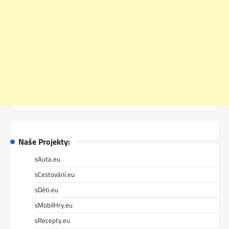
Naše Projekty:
sAuta.eu
sCestování.eu
sDěti.eu
sMobilHry.eu
sRecepty.eu