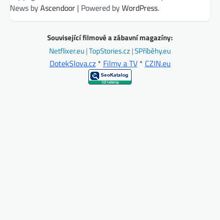
News by
Ascendoor
| Powered by
WordPress
.
Související filmové a zábavní magazíny:
Netflixer.eu
|
TopStories.cz
|
SPříběhy.eu
DotekSlova.cz
*
Filmy a TV
*
CZIN.eu