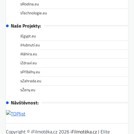
sRodina.eu
sTechnologie.eu
Naše Projekty:
iEgypt.eu
iHubnutí.eu
iKáhira.eu
iZdraví.eu
sPříběhy.eu
sZahrada.eu
sŽeny.eu
Návštěvnost:
Copyright © iFilmotéka.cz 2026
iFilmotéka.cz
| Elite