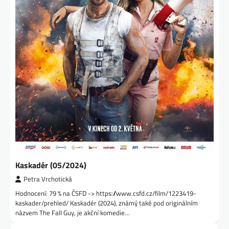
Kaskadér (05/2024)
Petra Vrchotická
Hodnocení: 79 % na ČSFD -> https://www.csfd.cz/film/1223419-
kaskader/prehled/ Kaskadér (2024), známý také pod originálním
názvem The Fall Guy, je akční komedie…