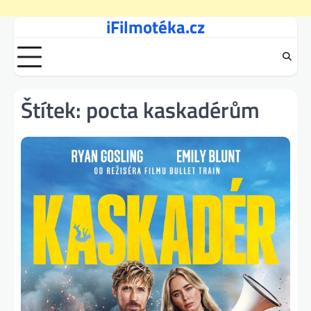
iFilmotéka.cz
Skip
to
content
Štítek:
pocta kaskadérům