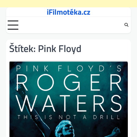
iFilmotéka.cz
Skip
to
content
Štítek:
Pink Floyd