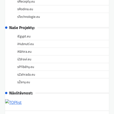
sRecepty.eu
sRodina.eu
sTechnologie.eu
Naše Projekty:
iEgypt.eu
iHubnutí.eu
iKáhira.eu
iZdraví.eu
sPříběhy.eu
sZahrada.eu
sŽeny.eu
Návštěvnost: