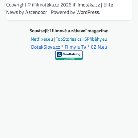
Copyright © iFilmotéka.cz 2026
iFilmotéka.cz
| Elite
News by
Ascendoor
| Powered by
WordPress
.
Související filmové a zábavní magazíny:
Netflixer.eu
|
TopStories.cz
|
SPříběhy.eu
DotekSlova.cz
*
Filmy a TV
*
CZIN.eu