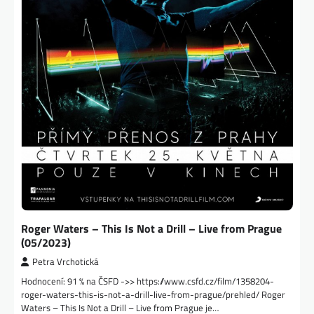
Roger Waters – This Is Not a Drill – Live from Prague
(05/2023)
Petra Vrchotická
Hodnocení: 91 % na ČSFD ->> https://www.csfd.cz/film/1358204-
roger-waters-this-is-not-a-drill-live-from-prague/prehled/ Roger
Waters – This Is Not a Drill – Live from Prague je…