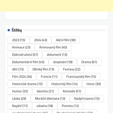
Štítky
2023
(15)
2024
(43)
Akční film
(30)
Animace
(23)
Animovaný film
(40)
Dobrodružství
(57)
dokument
(13)
Dokumentární film
(43)
dospívání
(18)
Drama
(61)
děti
(13)
Dětský film
(13)
Fantasy
(22)
Film 2024
(34)
Francie
(11)
Francouzský film
(15)
Historické drama
(15)
Historický film
(14)
Horor
(30)
Humor
(32)
Identita
(21)
Komedie
(51)
Láska
(29)
Morální dilemata
(13)
Nadpřirozeno
(15)
Napětí
(17)
odvaha
(18)
Pomsta
(12)
psychologické drama
(15)
Psychologický thriller
(23)