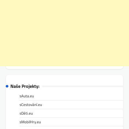
Naše Projekty:
sAuta.eu
sCestování.eu
sDěti.eu
sMobilHry.eu