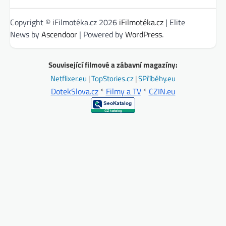
Copyright © iFilmotéka.cz 2026
iFilmotéka.cz
| Elite
News by
Ascendoor
| Powered by
WordPress
.
Související filmové a zábavní magazíny:
Netflixer.eu
|
TopStories.cz
|
SPříběhy.eu
DotekSlova.cz
*
Filmy a TV
*
CZIN.eu