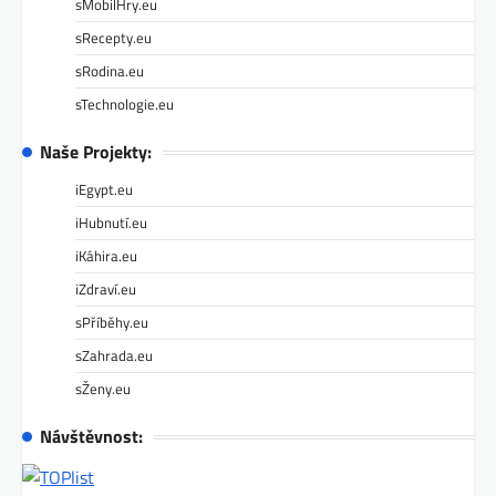
sMobilHry.eu
sRecepty.eu
sRodina.eu
sTechnologie.eu
Naše Projekty:
iEgypt.eu
iHubnutí.eu
iKáhira.eu
iZdraví.eu
sPříběhy.eu
sZahrada.eu
sŽeny.eu
Návštěvnost: