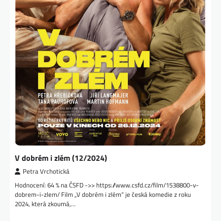
V dobrém i zlém (12/2024)
Petra Vrchotická
Hodnocení: 64 % na ČSFD ->> https://www.csfd.cz/film/1538800-v-
dobrem-i-zlem/ Film „V dobrém i zlém“ je česká komedie z roku
2024, která zkoumá,…