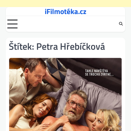
iFilmotéka.cz
Skip
to
content
Štítek:
Petra Hřebíčková