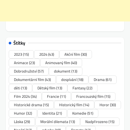
Štítky
2023
(15)
2024
(43)
Akční film
(30)
Animace
(23)
Animovaný film
(40)
Dobrodružství
(57)
dokument
(13)
Dokumentární film
(43)
dospívání
(18)
Drama
(61)
děti
(13)
Dětský film
(13)
Fantasy
(22)
Film 2024
(34)
Francie
(11)
Francouzský film
(15)
Historické drama
(15)
Historický film
(14)
Horor
(30)
Humor
(32)
Identita
(21)
Komedie
(51)
Láska
(29)
Morální dilemata
(13)
Nadpřirozeno
(15)
Napětí
(17)
odvaha
(18)
Pomsta
(12)