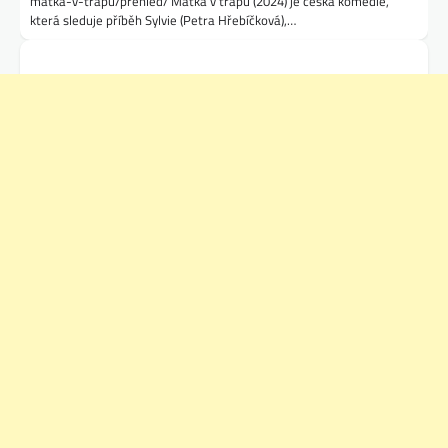
matka-v-trapu/prehled/ Matka v trapu (2024) je česká komedie,
která sleduje příběh Sylvie (Petra Hřebíčková),…