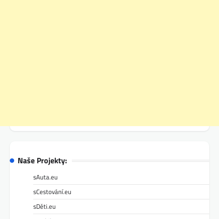
Naše Projekty:
sAuta.eu
sCestování.eu
sDěti.eu