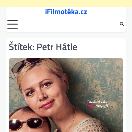
iFilmotéka.cz
Skip
to
content
Štítek:
Petr Hátle