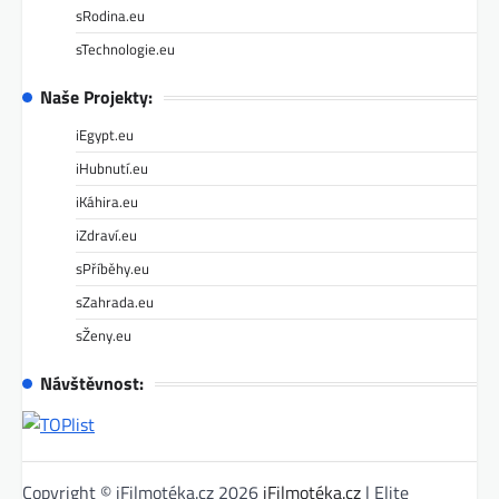
sRodina.eu
sTechnologie.eu
Naše Projekty:
iEgypt.eu
iHubnutí.eu
iKáhira.eu
iZdraví.eu
sPříběhy.eu
sZahrada.eu
sŽeny.eu
Návštěvnost:
Copyright © iFilmotéka.cz 2026
iFilmotéka.cz
| Elite