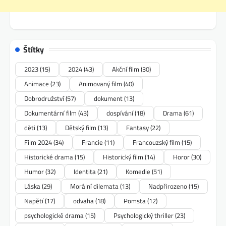
Štítky
2023
(15)
2024
(43)
Akční film
(30)
Animace
(23)
Animovaný film
(40)
Dobrodružství
(57)
dokument
(13)
Dokumentární film
(43)
dospívání
(18)
Drama
(61)
děti
(13)
Dětský film
(13)
Fantasy
(22)
Film 2024
(34)
Francie
(11)
Francouzský film
(15)
Historické drama
(15)
Historický film
(14)
Horor
(30)
Humor
(32)
Identita
(21)
Komedie
(51)
Láska
(29)
Morální dilemata
(13)
Nadpřirozeno
(15)
Napětí
(17)
odvaha
(18)
Pomsta
(12)
psychologické drama
(15)
Psychologický thriller
(23)