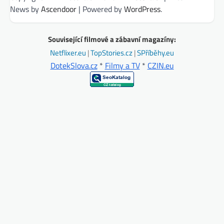
News by
Ascendoor
| Powered by
WordPress
.
Související filmové a zábavní magazíny:
Netflixer.eu
|
TopStories.cz
|
SPříběhy.eu
DotekSlova.cz
*
Filmy a TV
*
CZIN.eu