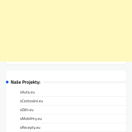
Naše Projekty:
sAuta.eu
sCestování.eu
sDěti.eu
sMobilHry.eu
sRecepty.eu