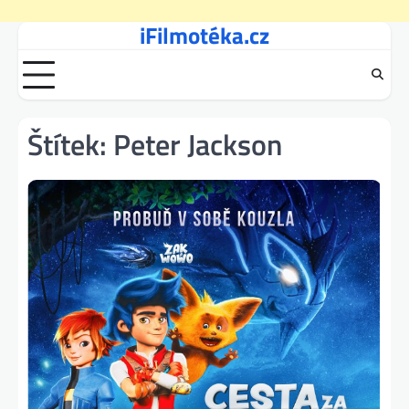
iFilmotéka.cz
Skip
to
content
Štítek:
Peter Jackson