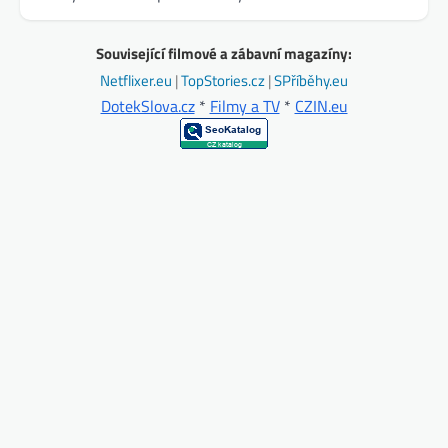
Související filmové a zábavní magazíny:
Netflixer.eu
|
TopStories.cz
|
SPříběhy.eu
DotekSlova.cz
*
Filmy a TV
*
CZIN.eu