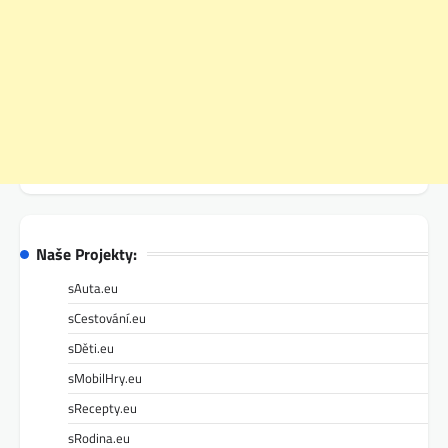
Naše Projekty:
sAuta.eu
sCestování.eu
sDěti.eu
sMobilHry.eu
sRecepty.eu
sRodina.eu