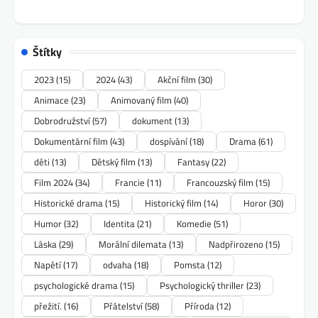
Štítky
2023
(15)
2024
(43)
Akční film
(30)
Animace
(23)
Animovaný film
(40)
Dobrodružství
(57)
dokument
(13)
Dokumentární film
(43)
dospívání
(18)
Drama
(61)
děti
(13)
Dětský film
(13)
Fantasy
(22)
Film 2024
(34)
Francie
(11)
Francouzský film
(15)
Historické drama
(15)
Historický film
(14)
Horor
(30)
Humor
(32)
Identita
(21)
Komedie
(51)
Láska
(29)
Morální dilemata
(13)
Nadpřirozeno
(15)
Napětí
(17)
odvaha
(18)
Pomsta
(12)
psychologické drama
(15)
Psychologický thriller
(23)
přežití.
(16)
Přátelství
(58)
Příroda
(12)