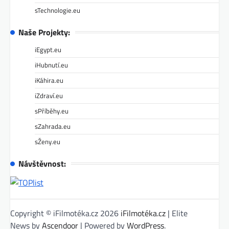
sTechnologie.eu
Naše Projekty:
iEgypt.eu
iHubnutí.eu
iKáhira.eu
iZdraví.eu
sPříběhy.eu
sZahrada.eu
sŽeny.eu
Návštěvnost:
Copyright © iFilmotéka.cz 2026
iFilmotéka.cz
| Elite
News by
Ascendoor
| Powered by
WordPress
.