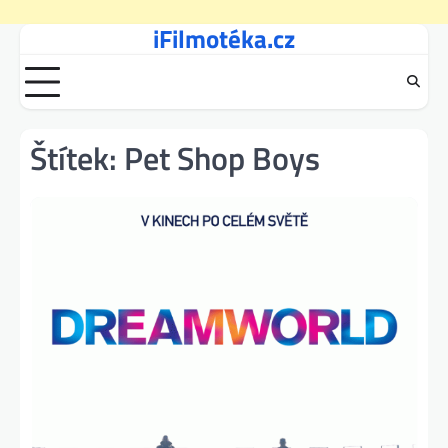
iFilmotéka.cz
Skip
to
content
Štítek:
Pet Shop Boys