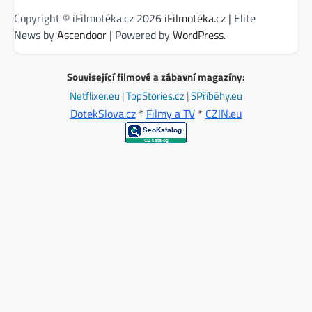
Copyright © iFilmotéka.cz 2026
iFilmotéka.cz
| Elite
News by
Ascendoor
| Powered by
WordPress
.
Související filmové a zábavní magazíny:
Netflixer.eu
|
TopStories.cz
|
SPříběhy.eu
DotekSlova.cz
*
Filmy a TV
*
CZIN.eu