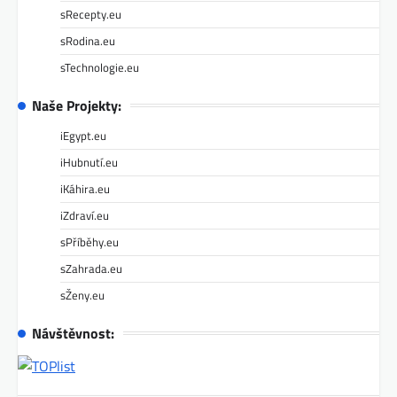
sRecepty.eu
sRodina.eu
sTechnologie.eu
Naše Projekty:
iEgypt.eu
iHubnutí.eu
iKáhira.eu
iZdraví.eu
sPříběhy.eu
sZahrada.eu
sŽeny.eu
Návštěvnost: