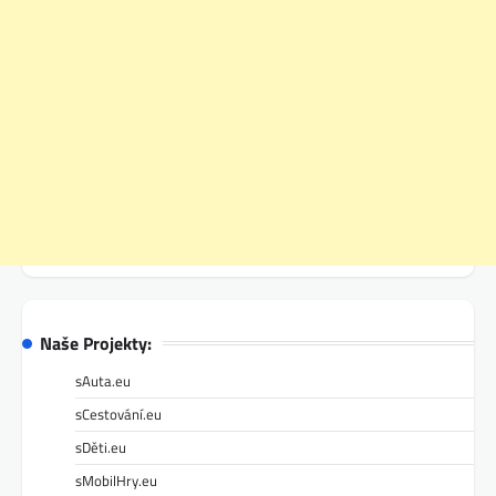
Naše Projekty:
sAuta.eu
sCestování.eu
sDěti.eu
sMobilHry.eu