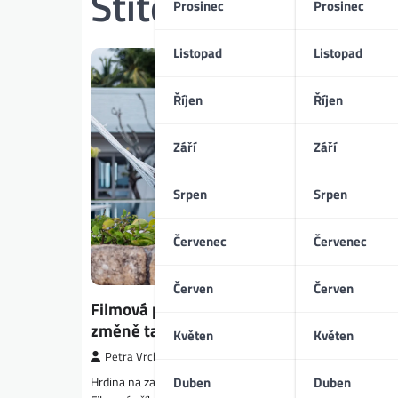
Štítek:
osobní růs
Prosinec
Prosinec
Listopad
Listopad
Říjen
Říjen
Září
Září
Srpen
Srpen
Červenec
Červenec
Červen
Červen
Filmová proměna hrdiny: proč nás příběhy
změně tak inspirují
Květen
Květen
Petra Vrchotická
Hrdina na začátku ztracený, na konci proměněný k nepozná
Duben
Duben