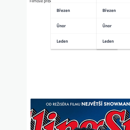
Filmové příběhy o změně nás strhávají. Proč fungují a jak z
Březen
Březen
Únor
Únor
Leden
Leden