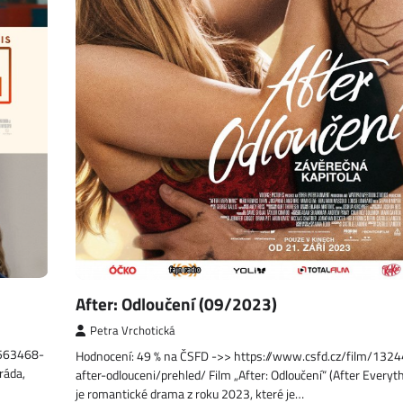
After: Odloučení (09/2023)
Petra Vrchotická
1563468-
Hodnocení: 49 % na ČSFD ->> https://www.csfd.cz/film/132
ráda,
after-odlouceni/prehled/ Film „After: Odloučení“ (After Everyt
je romantické drama z roku 2023, které je…