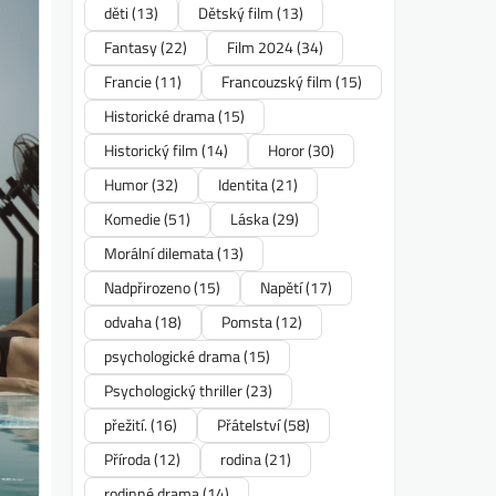
děti
(13)
Dětský film
(13)
Fantasy
(22)
Film 2024
(34)
Francie
(11)
Francouzský film
(15)
Historické drama
(15)
Historický film
(14)
Horor
(30)
Humor
(32)
Identita
(21)
Komedie
(51)
Láska
(29)
Morální dilemata
(13)
Nadpřirozeno
(15)
Napětí
(17)
odvaha
(18)
Pomsta
(12)
psychologické drama
(15)
Psychologický thriller
(23)
přežití.
(16)
Přátelství
(58)
Příroda
(12)
rodina
(21)
rodinné drama
(14)