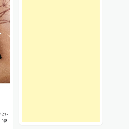
4421-
hing)