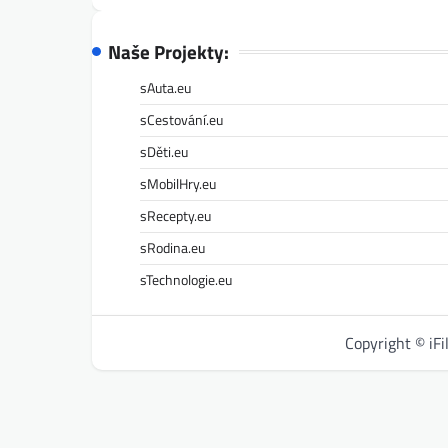
Naše Projekty:
sAuta.eu
sCestování.eu
sDěti.eu
sMobilHry.eu
sRecepty.eu
sRodina.eu
sTechnologie.eu
Copyright © iF