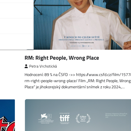
…
RM: Right People, Wrong Place
Petra Vrchotická
Hodnocení: 89 % na ČSFD ->> https://www.csfd.cz/film/157
rm-right-people-wrong-place/ Film „RM: Right People, Wrong
Place“ je jihokorejský dokumentární snímek z roku 2024,…