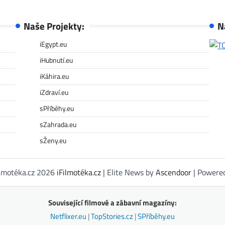
Naše Projekty:
N
iEgypt.eu
iHubnutí.eu
iKáhira.eu
iZdraví.eu
sPříběhy.eu
sZahrada.eu
sŽeny.eu
ilmotéka.cz 2026
iFilmotéka.cz
| Elite News by
Ascendoor
| Powere
Související filmové a zábavní magazíny:
Netflixer.eu
|
TopStories.cz
|
SPříběhy.eu