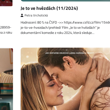
Je to ve hvězdách (11/2024)
Petra Vrchotická
Hodnocení: 80 % na ČSFD ->> https://www.csfd.cz/film/154
1128959-
je-to-ve-hvezdach/prehled/ Film „Je to ve hvězdách“ je
ma z roku
dokumentární komedie z roku 2024, která sleduje…