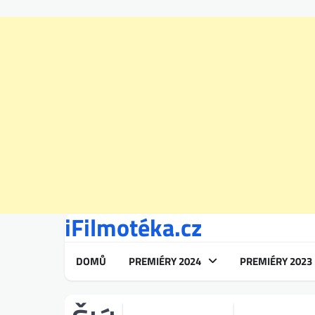
iFilmotéka.cz
Skip
to
content
DOMŮ
PREMIÉRY 2024
PREMIÉRY 2023