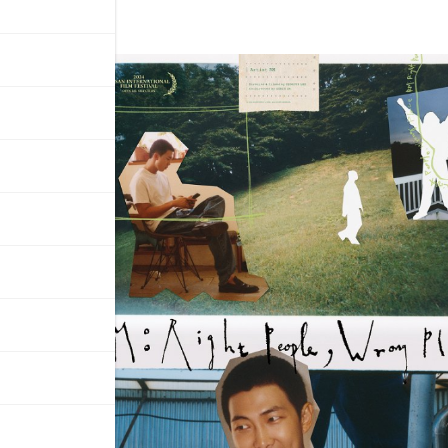
t
 o
ní.