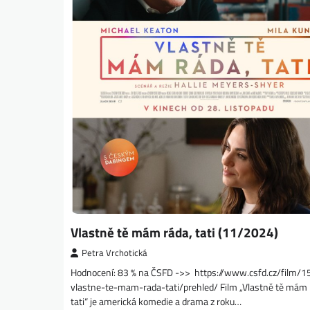
Vlastně tě mám ráda, tati (11/2024)
Petra Vrchotická
Hodnocení: 83 % na ČSFD ->> https://www.csfd.cz/film/
vlastne-te-mam-rada-tati/prehled/ Film „Vlastně tě mám 
tati“ je americká komedie a drama z roku…