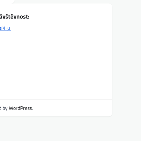
ávštěvnost:
d by
WordPress
.