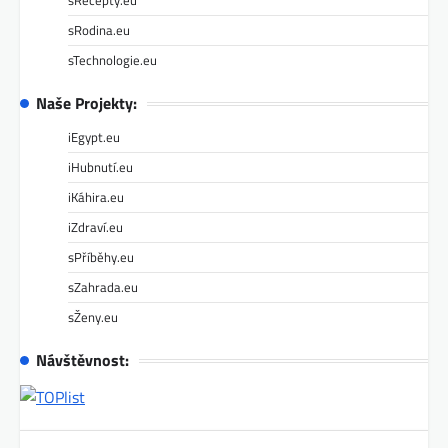
sRecepty.eu
sRodina.eu
sTechnologie.eu
Naše Projekty:
iEgypt.eu
iHubnutí.eu
iKáhira.eu
iZdraví.eu
sPříběhy.eu
sZahrada.eu
sŽeny.eu
Návštěvnost: