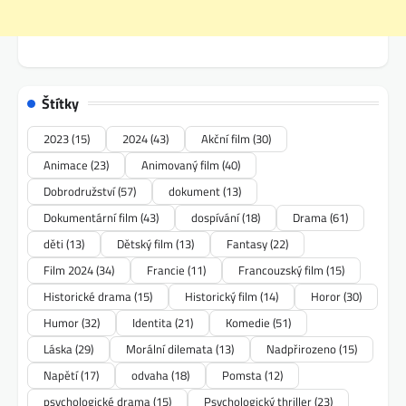
Štítky
2023
(15)
2024
(43)
Akční film
(30)
Animace
(23)
Animovaný film
(40)
Dobrodružství
(57)
dokument
(13)
Dokumentární film
(43)
dospívání
(18)
Drama
(61)
děti
(13)
Dětský film
(13)
Fantasy
(22)
Film 2024
(34)
Francie
(11)
Francouzský film
(15)
Historické drama
(15)
Historický film
(14)
Horor
(30)
Humor
(32)
Identita
(21)
Komedie
(51)
Láska
(29)
Morální dilemata
(13)
Nadpřirozeno
(15)
Napětí
(17)
odvaha
(18)
Pomsta
(12)
psychologické drama
(15)
Psychologický thriller
(23)