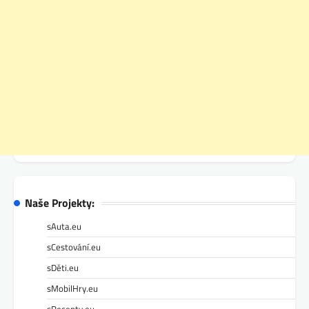
Naše Projekty:
sAuta.eu
sCestování.eu
sDěti.eu
sMobilHry.eu