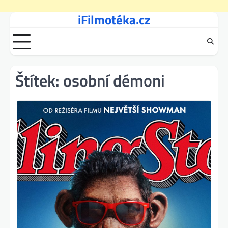
iFilmotéka.cz
Skip
to
content
Štítek:
osobní démoni