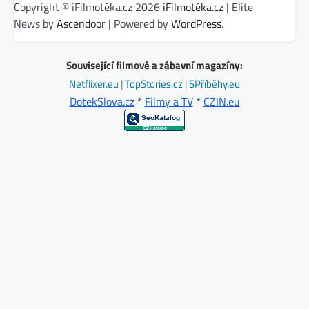
Copyright © iFilmotéka.cz 2026
iFilmotéka.cz
| Elite
News by
Ascendoor
| Powered by
WordPress
.
Související filmové a zábavní magazíny:
Netflixer.eu
|
TopStories.cz
|
SPříběhy.eu
DotekSlova.cz
*
Filmy a TV
*
CZIN.eu