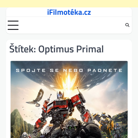
iFilmotéka.cz
Skip
to
content
Štítek:
Optimus Primal