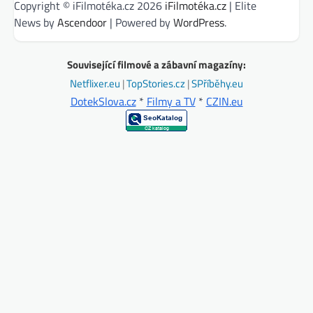
Copyright © iFilmotéka.cz 2026
iFilmotéka.cz
| Elite
News by
Ascendoor
| Powered by
WordPress
.
Související filmové a zábavní magazíny:
Netflixer.eu
|
TopStories.cz
|
SPříběhy.eu
DotekSlova.cz
*
Filmy a TV
*
CZIN.eu