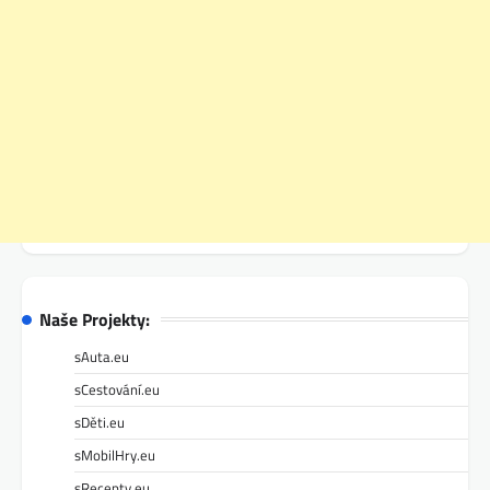
Naše Projekty:
sAuta.eu
sCestování.eu
sDěti.eu
sMobilHry.eu
sRecepty.eu