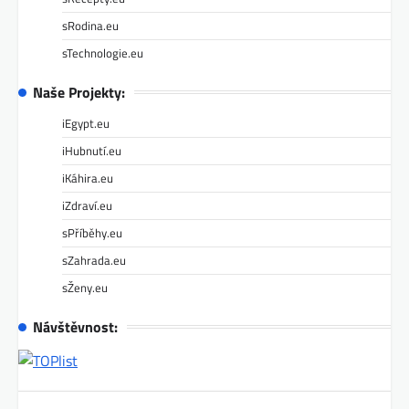
sRodina.eu
sTechnologie.eu
Naše Projekty:
iEgypt.eu
iHubnutí.eu
iKáhira.eu
iZdraví.eu
sPříběhy.eu
sZahrada.eu
sŽeny.eu
Návštěvnost: