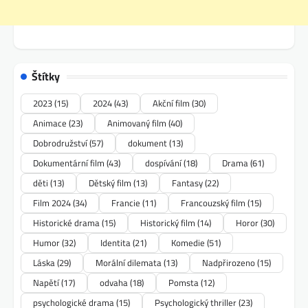
Štítky
2023
(15)
2024
(43)
Akční film
(30)
Animace
(23)
Animovaný film
(40)
Dobrodružství
(57)
dokument
(13)
Dokumentární film
(43)
dospívání
(18)
Drama
(61)
děti
(13)
Dětský film
(13)
Fantasy
(22)
Film 2024
(34)
Francie
(11)
Francouzský film
(15)
Historické drama
(15)
Historický film
(14)
Horor
(30)
Humor
(32)
Identita
(21)
Komedie
(51)
Láska
(29)
Morální dilemata
(13)
Nadpřirozeno
(15)
Napětí
(17)
odvaha
(18)
Pomsta
(12)
psychologické drama
(15)
Psychologický thriller
(23)